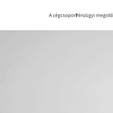
A cégcsoport
Pénzügyi megold