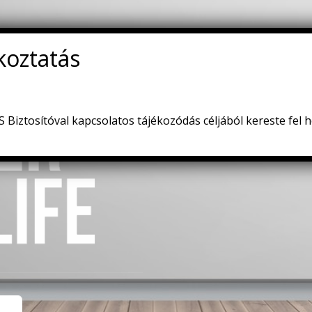
!
Biztosítóval kapcsolatos tájékozódás céljából kereste fel 