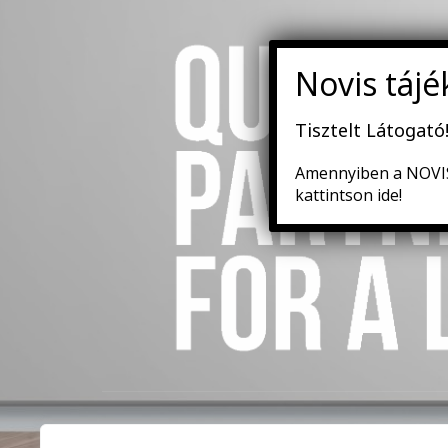
Tisztelt Látogató
Amennyiben a NOVIS 
kattintson ide!