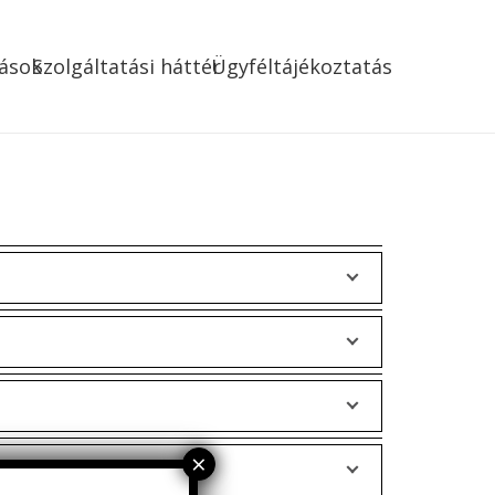
ások
Szolgáltatási háttér
Ügyféltájékoztatás