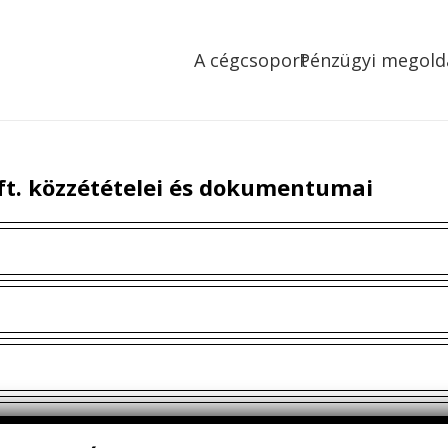
A cégcsoport
Pénzügyi megold
Kft. közzétételei és dokumentumai