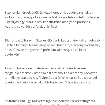
Bizonytalan érdeklődők és kezelhetetlen leaddömping helyett
előkészített, letárgyalt és szerződéskötésre felkészített ügyfeleket.
Sikerdíjas együttműködési konstrukciót, amelyben partnerük
kizárólag a valódi ügyfelek után fizet
Ellenőrizhető banki múlttal és élő banki kapcsolatokkal rendelkező
ügyfélállományt. Magas megtérülést biztosító, alacsony kockázatú,
hosszú távon megtartható prémium lakossági és vállalati
ügyfélkört
Az adott banki gyakorlatnak és követelményrendszernek
megfelelő hatékony átbankolási protokollt és alacsony kockázatú
termékmigrációt. Az ügyfélápolás során aktív up-sell és cross-sell
tevékenységet akár az aktuális banki akciókhoz igazodva is.
A Stratos Pénzügyi Közvetítő ügyfelei nemcsak a kézzelfogható