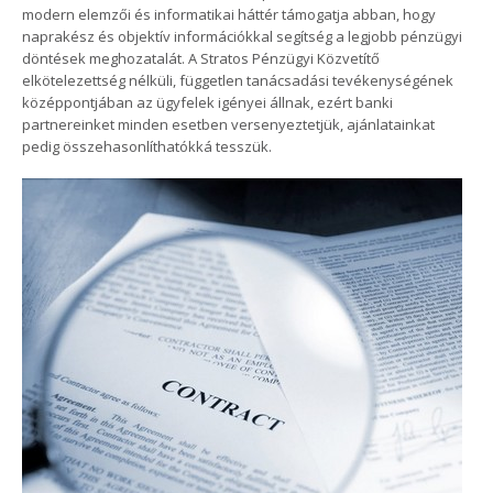
modern elemzői és informatikai háttér támogatja abban, hogy
naprakész és objektív információkkal segítség a legjobb pénzügyi
döntések meghozatalát. A Stratos Pénzügyi Közvetítő
elkötelezettség nélküli, független tanácsadási tevékenységének
középpontjában az ügyfelek igényei állnak, ezért banki
partnereinket minden esetben versenyeztetjük, ajánlatainkat
pedig összehasonlíthatókká tesszük.