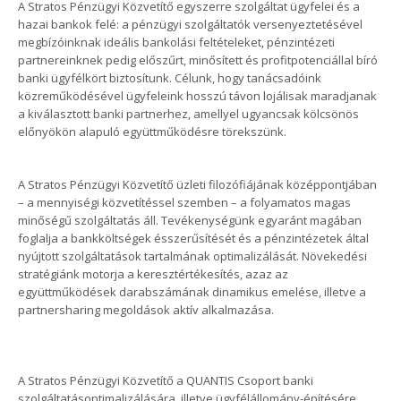
A Stratos Pénzügyi Közvetítő egyszerre szolgáltat ügyfelei és a
hazai bankok felé: a pénzügyi szolgáltatók versenyeztetésével
megbízóinknak ideális bankolási feltételeket, pénzintézeti
partnereinknek pedig előszűrt, minősített és profitpotenciállal bíró
banki ügyfélkört biztosítunk. Célunk, hogy tanácsadóink
közreműködésével ügyfeleink hosszú távon lojálisak maradjanak
a kiválasztott banki partnerhez, amellyel ugyancsak kölcsönös
előnyökön alapuló együttműködésre törekszünk.
A Stratos Pénzügyi Közvetítő üzleti filozófiájának középpontjában
– a mennyiségi közvetítéssel szemben – a folyamatos magas
minőségű szolgáltatás áll. Tevékenységünk egyaránt magában
foglalja a bankköltségek ésszerűsítését és a pénzintézetek által
nyújtott szolgáltatások tartalmának optimalizálását. Növekedési
stratégiánk motorja a keresztértékesítés, azaz az
együttműködések darabszámának dinamikus emelése, illetve a
partnersharing megoldások aktív alkalmazása.
A Stratos Pénzügyi Közvetítő a QUANTIS Csoport banki
szolgáltatásoptimalizálására, illetve ügyfélállomány-építésére