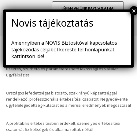
LÉPJEN VELÜNK KAPCSOLATBA!
Amennyiben a NOVIS Biztosítóval kapcsolatos
tájékozódás céljából kereste fel honlapunkat,
kattintson ide!
A QUANTIS Csoport nyújtotta 15 éves piaci tapasztalatot, több
tízezres, szűrhető és paraméterezhető lakossági és vállalati
ügyfélbázist
Országos lefedettséget biztosító, szakirányú képzettséggel
rendelkező, professzionális értékesítési csapatot. Negyedévente
ügyfélelégedettség-kutatást és a mérési eredmények megosztását
A profitábilis értékesítésben érdekelt, személyes értékesítési
csatornát fix költségek és alkalmazottak nélkül