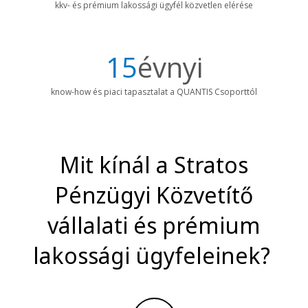
kkv- és prémium lakossági ügyfél közvetlen elérése
15
évnyi
know-how és piaci tapasztalat a QUANTIS Csoporttól
Mit kínál a Stratos
Pénzügyi Közvetítő
vállalati és prémium
lakossági ügyfeleinek?