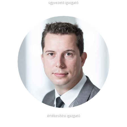
ügyvezető igazgató
értékesítési igazgató