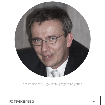
szakmai vezető, ügyvezető igazgató helyettes
FŐ TEVÉKENYSÉG: