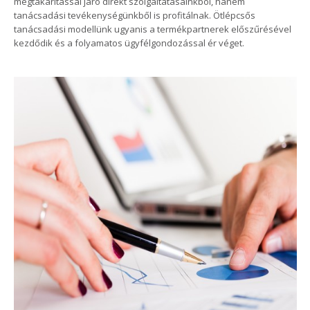
megtakarítással járó direkt szolgáltatásainkból, hanem
tanácsadási tevékenységünkből is profitálnak. Ötlépcsős
tanácsadási modellünk ugyanis a termékpartnerek előszűrésével
kezdődik és a folyamatos ügyfélgondozással ér véget.