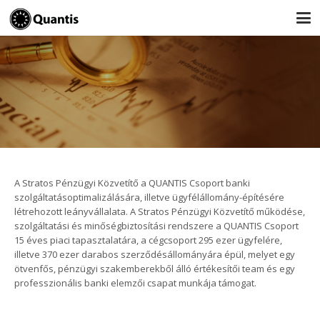
A Stratos Pénzügyi Közvetítő a QUANTIS Csoport banki
szolgáltatásoptimalizálására, illetve ügyfélállomány-építésére
létrehozott leányvállalata. A Stratos Pénzügyi Közvetítő működése,
szolgáltatási és minőségbiztosítási rendszere a QUANTIS Csoport
15 éves piaci tapasztalatára, a cégcsoport 295 ezer ügyfelére,
illetve 370 ezer darabos szerződésállományára épül, melyet egy
ötvenfős, pénzügyi szakemberekből álló értékesítői team és egy
professzionális banki elemzői csapat munkája támogat.