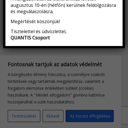
augusztus 10-én (hétfőn) kerülnek feldolgozásra
és megválaszolásra.
Megértését köszönjük!
Tisztelettel és üdvözlettel,
QUANTIS Csoport
Fontosnak tartjuk az adatok védelmét
A böngészési élmény fokozása, a személyre szabott
hirdetések vagy tartalmak megjelenítése, valamint a
forgalom elemzése érdekében sütiket (cookie)
használunk. A "Mindet elfogadom" gombra kattintva
hozzájárulhat a sütik használatához.
Testreszabás
Elutasít
Az összes elfogadása