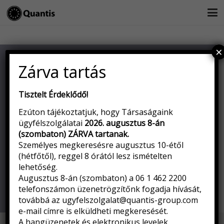
×
© 2020 All rights reserved. QUANTIS GROUP
Zárva tartás
Kapcsolat
Tisztelt Érdeklődő!
Impresszum
Ezúton tájékoztatjuk, hogy Társaságaink
Adatvédelem
ügyfélszolgálatai
2026. augusztus 8-án
(szombaton) ZÁRVA tartanak
.
Fenntarthatóság
Személyes megkeresésre augusztus 10-étől
(hétfőtől), reggel 8 órától lesz ismételten
Pénzügyi Navigátor
lehetőség.
Augusztus 8-án (szombaton) a 06 1 462 2200
Belső bejelentés
telefonszámon üzenetrögzítőnk fogadja hívását,
Panaszkezelés
továbbá az
ugyfelszolgalat@quantis-group.com
e-mail címre is elküldheti megkeresését.
A hangüzenetek és elektronikus levelek