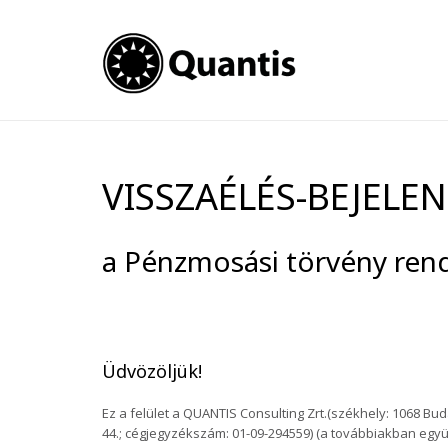
VISSZAÉLÉS-BEJELE
a Pénzmosási törvény rend
Üdvözöljük!
Ez a felület a QUANTIS Consulting Zrt.(székhely: 1068 Bud
44.; cégjegyzékszám: 01-09-294559) (a továbbiakban együt