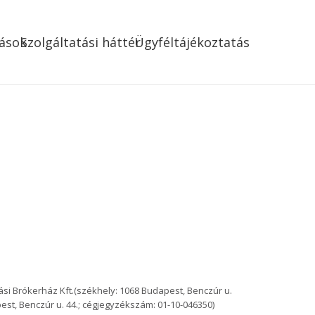
ások
Szolgáltatási háttér
Ügyféltájékoztatás
tási Brókerház Kft.(székhely: 1068 Budapest, Benczúr u.
est, Benczúr u. 44.; cégjegyzékszám: 01-10-046350)