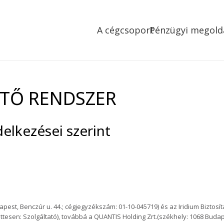
A cégcsoport
Pénzügyi megold
NTŐ RENDSZER
elkezései szerint
apest, Benczúr u. 44.; cégjegyzékszám: 01-10-045719) és az Iridium Biztosí
tesen: Szolgáltató), továbbá a QUANTIS Holding Zrt.(székhely: 1068 Budap