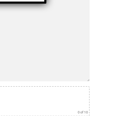
0
of 10