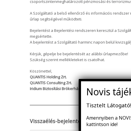
csoportszintenmeghatározott pénzmosási és terrorizmus-f
A Szolgáltató a belső ellenőrző és információs rendszer 
űrlap segítségével működteti.
Bejelentést a Bejelentési rendszeren keresztül a Szolgált
megsértette.
A bejelentést a Szolgáltató harminc napon belül kivizsgá
Kérjük, gépelje be bejelentését az alábbi űrlapmezőbe!
Szükség szerint mellékleteket is csatolhat.
Köszönettel,
QUANTIS Holding Zrt.
QUANTIS Consulting Zrt.
Iridium Biztosítási Brókerház Kft.
Tisztelt Látogató
Amennyiben a NOVIS 
Visszaélés-bejelentés részletes leírása *
kattintson ide!