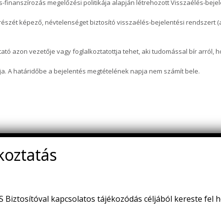
inanszírozás megelőzési politikája alapján létrehozott Visszaélés-bejele
részét képező, névtelenséget biztosító visszaélés-bejelentési rendszert 
ató azon vezetője vagy foglalkoztatottja tehet, aki tudomással bír arról, 
lja. A határidőbe a bejelentés megtételének napja nem számít bele.
!
Biztosítóval kapcsolatos tájékozódás céljából kereste fel 