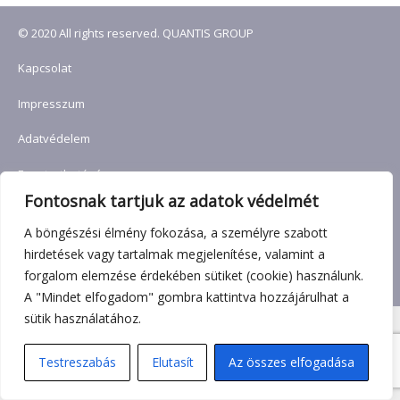
© 2020 All rights reserved. QUANTIS GROUP
Kapcsolat
Impresszum
Adatvédelem
Fenntarthatóság
Fontosnak tartjuk az adatok védelmét
Pénzügyi Navigátor
A böngészési élmény fokozása, a személyre szabott
Belső bejelentés
hirdetések vagy tartalmak megjelenítése, valamint a
forgalom elemzése érdekében sütiket (cookie) használunk.
Panaszkezelés
A "Mindet elfogadom" gombra kattintva hozzájárulhat a
sütik használatához.
Testreszabás
Elutasít
Az összes elfogadása