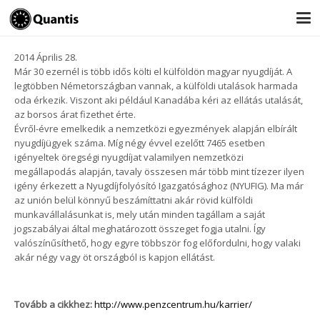
2014
Április
28.
Már 30 ezernél is több idős költi el külföldön magyar nyugdíját. A
legtöbben Németországban vannak, a külföldi utalások harmada
oda érkezik. Viszont aki például Kanadába kéri az ellátás utalását,
az borsos árat fizethet érte.
Évről-évre emelkedik a nemzetközi egyezmények alapján elbírált
nyugdíjügyek száma. Míg négy évvel ezelőtt 7465 esetben
igényeltek öregségi nyugdíjat valamilyen nemzetközi
megállapodás alapján, tavaly összesen már több mint tízezer ilyen
igény érkezett a Nyugdíjfolyósító Igazgatósághoz (NYUFIG). Ma már
az unión belül könnyű beszámíttatni akár rövid külföldi
munkavállalásunkat is, mely után minden tagállam a saját
jogszabályai által meghatározott összeget fogja utalni. Így
valószínűsíthető, hogy egyre többször fog előfordulni, hogy valaki
akár négy vagy öt országból is kapjon ellátást.
Tovább a cikkhez:
http://www.penzcentrum.hu/karrier/