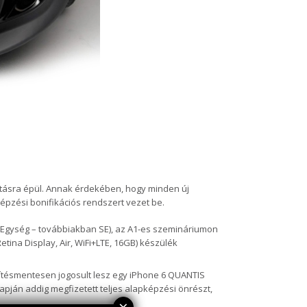
atásra épül. Annak érdekében, hogy minden új
pzési bonifikációs rendszert vezet be.
át Egység – továbbiakban SE), az A1-es szemináriumon
tina Display, Air, WiFi+LTE, 16GB) készülék
térítésmentesen jogosult lesz egy iPhone 6 QUANTIS
apján addig megfizetett teljes alapképzési önrészt,