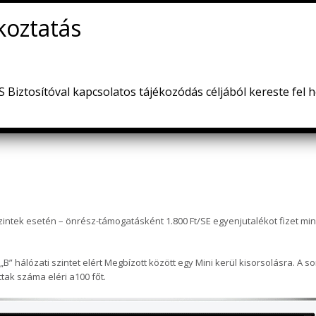
őrzött ügylet alapján a Megbízott elérte a „C” Hálózati Szintet (1000 Egys
lékre.
d. 1-es pont), a korábban megfizetett 50% önrészt Társaságunk a jövedele
!
a QUANTIS Standardtól eltérő készüléket igényeljen, amelynek árkülönbözete
Biztosítóval kapcsolatos tájékozódás céljából kereste fel 
ság lehetőségeit a mellékelt ábra szemlélteti:
zintek esetén – önrész-támogatásként 1.800 Ft/SE egyenjutalékot fizet min
„B” hálózati szintet elért Megbízott között egy Mini kerül kisorsolásra. 
tak száma eléri a100 főt.