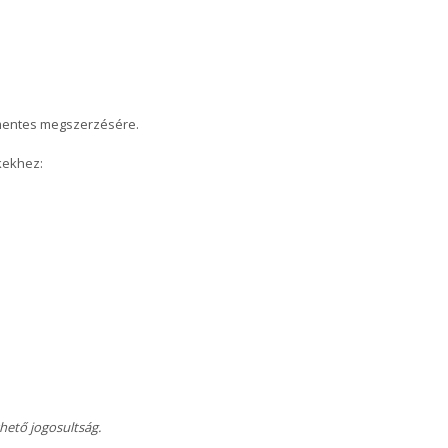
íjmentes megszerzésére.
kekhez:
hető jogosultság.