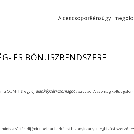
A cégcsoport
Pénzügyi megold
SÉG- ÉS BÓNUSZRENDSZERE
n a QUANTIS egy új
alapképzési csomagot
vezet be. A csomag költségelemei
adminisztrációs díj (mint például erkölcsi bizonyítvány, megbízási szerződés,