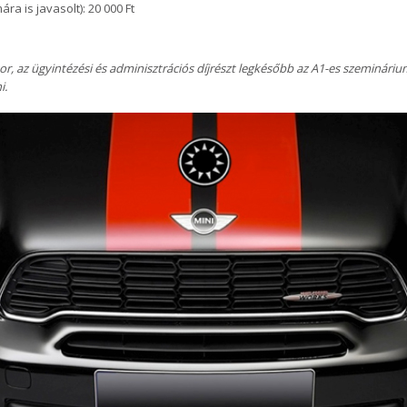
a is javasolt): 20 000 Ft
r, az ügyintézési és adminisztrációs díjrészt legkésőbb az A1-es szeminári
i.