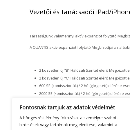
Vezetői és tanácsadói iPad/iPho
Társaságunk valamennyi aktív expanziót folytató Megbíz
A QUANTIS aktív expanziót folytató Megbízottjai az alább
2 közvetlen új “B” Hálózati Szintet elérő Megbízott 
2 közvetlen új “C” Hálózati Szintet elérő Megbízott 
600 SE (komisszionált) / 2 hó (görgetett) elérése es
2000 SE (komisszionált) / 2 hó (görgetett) elérése e
“E” Hálózati Szinttől a Társaság az értékesítés-szer
Fontosnak tartjuk az adatok védelmét
A böngészési élmény fokozása, a személyre szabott
Megjegyzés: a bonifikációs rendszer szabályai alapján Meg
hirdetések vagy tartalmak megjelenítése, valamint a