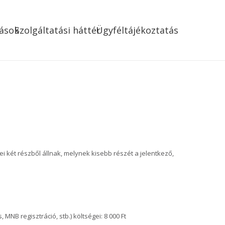
ások
Szolgáltatási háttér
Ügyféltájékoztatás
 két részből állnak, melynek kisebb részét a jelentkező,
 MNB regisztráció, stb.) költségei: 8 000 Ft