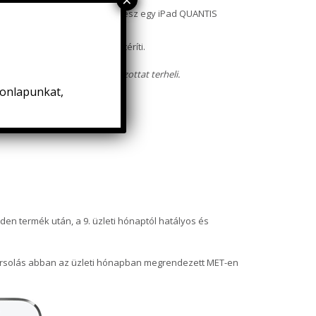
ég), térítésmentesen jogosult lesz egy iPad QUANTIS
mrendszer részeként visszatéríti.
 (upgrade) 100%-ban a Megbízottat terheli.
honlapunkat,
den termék után, a 9. üzleti hónaptól hatályos és
A sorsolás abban az üzleti hónapban megrendezett MET-en