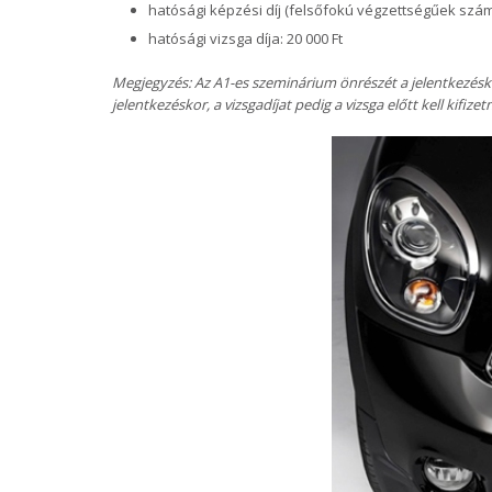
hatósági képzési díj (felsőfokú végzettségűek számár
hatósági vizsga díja: 20 000 Ft
Megjegyzés: Az A1-es szeminárium önrészét a jelentkezésko
jelentkezéskor, a vizsgadíjat pedig a vizsga előtt kell kifizetn