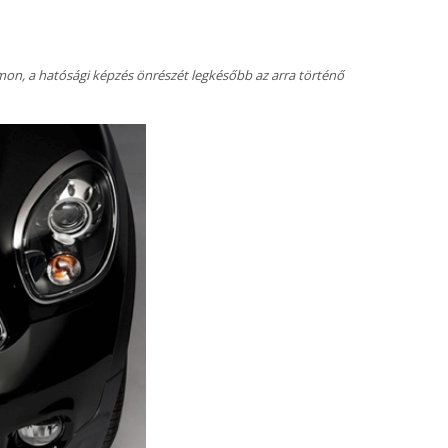
umon, a hatósági képzés önrészét legkésőbb az arra történő