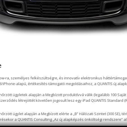
e
-ra, személyes felkészültségre, és innovatív elektronikus háttértámog
/iPhone-alapú, értékesítés-támogató megoldásaihoz, a QUANTIS új alapké
nőrzött ügyletek alapján a Megbízott produktívvá válik (legalább 100 Saj
 Szerződés létrejöttét követően jogosult lesz egy iPad QUANTIS Standard (Re
őrzött ügylet alapján a Megbízott elérte a „B” Hálózati Szintet (300 SE), 
lérésekor a QUANTIS Consulting „Az új alapképzés önköltségi rendszere” al