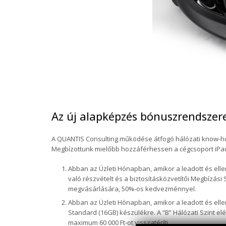
Az új alapképzés bónuszrendszer
A QUANTIS Consulting működése átfogó hálózati know-how
Megbízottunk mielőbb hozzáférhessen a cégcsoport iPad
Abban az Üzleti Hónapban, amikor a leadott és elle
való részvételt és a biztosításközvetítői Megbízási
megvásárlására, 50%-os kedvezménnyel.
Abban az Üzleti Hónapban, amikor a leadott és ellen
Standard (16GB) készülékre. A “B” Hálózati Szint e
maximum 60 000 Ft-ot visszatéríti.