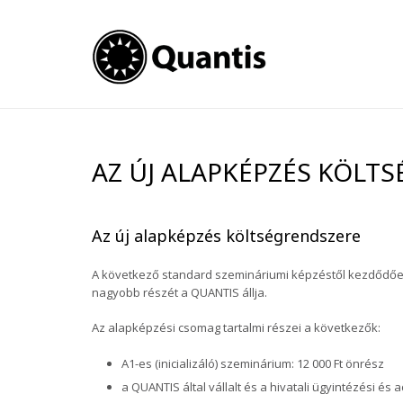
AZ ÚJ ALAPKÉPZÉS KÖLT
Az új alapképzés költségrendszere
A következő standard szemináriumi képzéstől kezdődőe
nagyobb részét a QUANTIS állja.
Az alapképzési csomag tartalmi részei a következők:
A1-es (inicializáló) szeminárium: 12 000 Ft önrész
a QUANTIS által vállalt és a hivatali ügyintézési és 