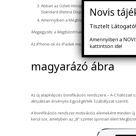
Abban az Üzleti Hónapban, amikor a leadott és ellen
Standard (Retina Display, Air, WiFi+LTE, 16GB) készü
Amennyiben a Megbízott már rendelkezik iPaddel (l
Tisztelt Látogató
Megjegyzés: a Megbízottnak lehetősége nyílik arra, hogy 
Amennyiben a NOVIS 
Az iPhone-ok és iPadek megszerzésére vonatkozó jogosult
kattintson ide!
magyarázó ábra
Az új alapképzés bonifikációs rendszere – A-C hálózati s
aktuálisan érvényes Egységérték Szabályzat szerint.
A bonifikációs rendszer motivációs elemeként minden új 
kerül sor, amelyben az „B” szintet újonnan elért Megbízot