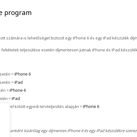
ne program
ott számára is lehetőséget biztosít egy iPhone 6 és egy iPad készülék d
i feltételek teljesülése esetén díjmentesen jutnak iPhone és iPad készülé
esetén =
iPhone 6
esetén =
iPad
etén =
iPhone 6
setén =
iPad
vezővel kötött egyedi tervteljesítés alapján =
iPhone 6
bízottanként kizárólag egy díjmentes iPhone 6 és egy iPad készülékre szerez