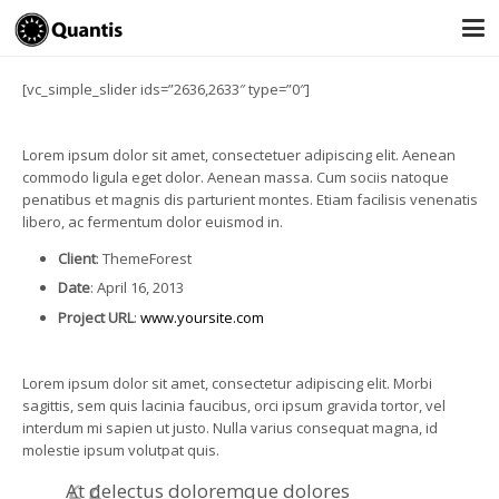
[vc_simple_slider ids=”2636,2633″ type=”0″]
Lorem ipsum dolor sit amet, consectetuer adipiscing elit. Aenean
commodo ligula eget dolor. Aenean massa. Cum sociis natoque
penatibus et magnis dis parturient montes. Etiam facilisis venenatis
libero, ac fermentum dolor euismod in.
Client
: ThemeForest
Date
: April 16, 2013
Project URL
:
www.yoursite.com
Lorem ipsum dolor sit amet, consectetur adipiscing elit. Morbi
sagittis, sem quis lacinia faucibus, orci ipsum gravida tortor, vel
interdum mi sapien ut justo. Nulla varius consequat magna, id
molestie ipsum volutpat quis.
At delectus doloremque dolores