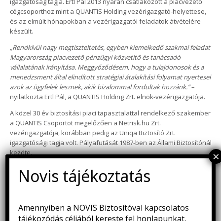
igazgatóság tagja. Ertl Pál 2013 nyarán csatlakozott a piacvezető
cégcsoporthoz mint a QUANTIS Holding vezérigazgató-helyettese,
és az elmúlt hónapokban a vezérigazgatói feladatok átvételére
készült.
„Rendkívül nagy megtiszteltetés, egyben kiemelkedő szakmai feladat
Magyarország piacvezető pénzügyi közvetítő és tanácsadó
vállalatának irányítása. Meggyőződésem, hogy a tulajdonosok és a
menedzsment által elindított stratégiai átalakítási folyamat nyertesei
azok az ügyfelek lesznek, akik bizalommal fordultak hozzánk.”
–
nyilatkozta Ertl Pál, a QUANTIS Holding Zrt. elnök-vezérigazgatója.
A közel 30 év biztosítási piaci tapasztalattal rendelkező szakember
a QUANTIS Csoportot megelőzően a Netrisk.hu Zrt.
vezérigazgatója, korábban pedig az Uniqa Biztosító Zrt.
igazgatósági tagja volt. Pályafutását 1987-ben az Állami Biztosítónál
kezdte.
„Ertl Pál személyében egy felkészült és a QUANTIS Csoportot kívülről-
belülről jól ismerő, komoly szakmai háttérrel rendelkező vezető
került a cég élére, akinek a növekedési pályára állított vállalat
hatékony működtetése lesz a legfontosabb feladata”
– nyilatkozta
Amennyiben a NOVIS Biztosítóval kapcsolatos
Kostevc Péter, a cégcsoport alapító tulajdonosa.
tájékozódás céljából kereste fel honlapunkat,