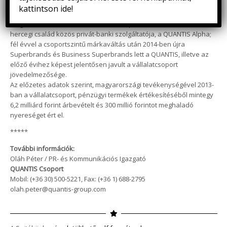
Kostevc Péter megközelítőleg egyéves irányítása alatt új üzletágak
kattintson ide!
elindításával fejeződött be a konszern szervezeti átalakítása.
Megkezdte működését a QUANTIS Csoport és a liechtensteini
hercegi család közös privát-banki szolgáltatója, a QUANTIS Alpha;
fél évvel a csoportszintű márkaváltás után 2014-ben újra
Superbrands és Business Superbrands lett a QUANTIS, illetve az
előző évihez képest jelentősen javult a vállalatcsoport
jövedelmezősége.
Az előzetes adatok szerint, magyarországi tevékenységével 2013-
ban a vállalatcsoport, pénzügyi termékek értékesítéséből mintegy
6,2 milliárd forint árbevételt és 300 millió forintot meghaladó
nyereséget ért el.
*****
További információk:
Oláh Péter / PR- és Kommunikációs Igazgató
QUANTIS Csoport
Mobil: (+36 30) 500-5221, Fax: (+36 1) 688-2795
olah.peter@quantis-group.com