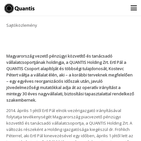
Sajtóközlemény
Magyarország vezető pénzügyi közvetítő és tanácsadó
vállalatcsoportjának holdingja, a QUANTIS Holding Zrt. Ertl Pál a
QUANTIS Csoport alapítóját és többségi tulajdonosát, Kostevc
Pétert váltja a vállalat élén, aki – a korábbi terveknek megfelelően
– egy egyéves reorganizációs időszak után, javuló
jövedelmezőségi mutatókkal adja át az operatív irányítást a
mintegy 30 éves nagyvállalati, biztosítási tapasztalattal rendelkező
szakembernek.
2014. április 1-jétől Ertl Pál elnök-vezérigazgató irányításával
folytatja tevékenységét Magyarország piacvezető pénzügyi
közvetítő és tanácsadó vállalatcsoportja, a QUANTIS Holding Zrt. A
változás részeként a Holding igazgatósága kiegészül dr. Fröhlich
Péterrel, aki Ertl Pál kinevezésével egy időben, április 1-jétől lett az