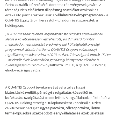
forint osztalék
kifizetéséről döntött a részvényesek javára. A
társaság idén
első ízben állapít meg osztalékot
azoknak az
értékesítő partnereknek, akik a
vállalati részvényprogramban
– a
QUANTIS Equity Zrt.-n keresztül – tulajdonrészt szereztek a
holdingban.
„A 2012 második felében végrehajtott strukturális átalakulásnak,
illetve a következetesen végrehajtott, évi 2 milliárd forintot
meghaladó megtakarítást eredményező költséghatékonysági
programnak köszönhetően a QUANTIS Csoport valamennyi
tagvállalata pozitívan zárta a 2013-as évet. Társaságunk immár 15 éve
– az elmúlt évek kedvezőtlen gazdasági környezete ellenére is –
nyereségesen működik”
– nyilatkozta Ertl Pál, a QUANTIS Holding
elnök-vezérigazgatója.
A QUANTIS Csoport tevékenységével a teljes hazai
biztosításközvetítői, pénzügyi szolgáltatás-közvetítői és
befektetési szolgáltatási
piacot lefedi. A tagvállalatok működését a
QUANTIS Holding stratégiai tulajdonosként koordinálja, üzleti
célkitűzéseit pedig az
egyes piacokra, célcsoportokra, illetve
terméktípusokra szakosodott leányvállalatai és azok üzletágai