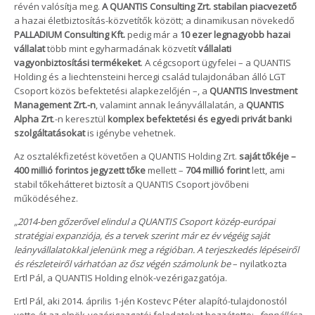
révén valósítja meg.
A QUANTIS Consulting Zrt. stabilan piacvezető
a hazai életbiztosítás-közvetítők között; a dinamikusan növekedő
PALLADIUM Consulting Kft.
pedig már a
10 ezer legnagyobb hazai
vállalat
több mint egyharmadának közvetít
vállalati
vagyonbiztosítási termékeket
. A cégcsoport ügyfelei – a QUANTIS
Holding és a liechtensteini hercegi család tulajdonában álló LGT
Csoport közös befektetési alapkezelőjén –, a
QUANTIS Investment
Management Zrt.-n
, valamint annak leányvállalatán, a
QUANTIS
Alpha Zrt
.-n keresztül
komplex befektetési és egyedi privát banki
szolgáltatásokat
is igénybe vehetnek.
Az osztalékfizetést követően a QUANTIS Holding Zrt.
saját tőkéje –
400 millió forintos jegyzett tőke
mellett –
704 millió forint
lett, ami
stabil tőkehátteret biztosít a QUANTIS Csoport jövőbeni
működéséhez.
„2014-ben gőzerővel elindul a QUANTIS Csoport közép-európai
stratégiai expanziója, és a tervek szerint már ez év végéig saját
leányvállalatokkal jelenünk meg a régióban. A terjeszkedés lépéseiről
és részleteiről várhatóan az ősz végén számolunk be
– nyilatkozta
Ertl Pál, a QUANTIS Holding elnök-vezérigazgatója.
Ertl Pál, aki 2014. április 1-jén Kostevc Péter alapító-tulajdonostól
vette át az elnök-vezérigazgatói feladatokat hozzátette:
„fennállása