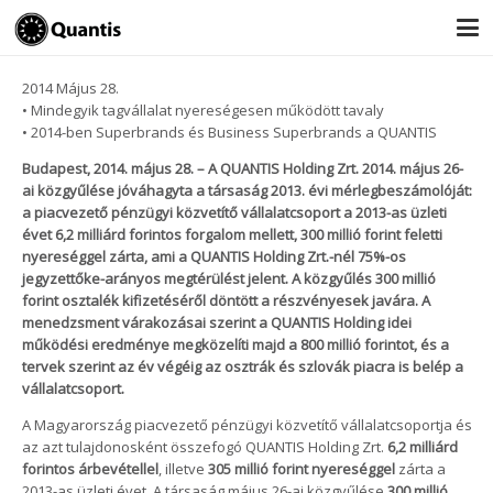
2014
Május
28.
• Mindegyik tagvállalat nyereségesen működött tavaly
• 2014-ben Superbrands és Business Superbrands a QUANTIS
Budapest, 2014. május 28. – A QUANTIS Holding Zrt. 2014. május 26-
ai közgyűlése jóváhagyta a társaság 2013. évi mérlegbeszámolóját:
a piacvezető pénzügyi közvetítő vállalatcsoport a 2013-as üzleti
évet 6,2 milliárd forintos forgalom mellett, 300 millió forint feletti
nyereséggel zárta, ami a QUANTIS Holding Zrt.-nél 75%-os
jegyzettőke-arányos megtérülést jelent. A közgyűlés 300 millió
forint osztalék kifizetéséről döntött a részvényesek javára. A
menedzsment várakozásai szerint a QUANTIS Holding idei
működési eredménye megközelíti majd a 800 millió forintot, és a
tervek szerint az év végéig az osztrák és szlovák piacra is belép a
vállalatcsoport.
A Magyarország piacvezető pénzügyi közvetítő vállalatcsoportja és
az azt tulajdonosként összefogó QUANTIS Holding Zrt.
6,2 milliárd
forintos árbevétellel
, illetve
305 millió forint nyereséggel
zárta a
2013-as üzleti évet. A társaság május 26-ai közgyűlése
300 millió