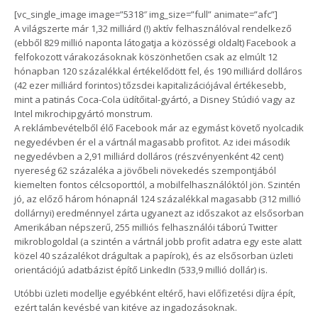
[vc_single_image image=”5318″ img_size=”full” animate=”afc”]
A világszerte már 1,32 milliárd (!) aktív felhasználóval rendelkező
(ebből 829 millió naponta látogatja a közösségi oldalt) Facebook a
felfokozott várakozásoknak köszönhetően csak az elmúlt 12
hónapban 120 százalékkal értékelődött fel, és 190 milliárd dolláros
(42 ezer milliárd forintos) tőzsdei kapitalizációjával értékesebb,
mint a patinás Coca-Cola üdítőital-gyártó, a Disney Stúdió vagy az
Intel mikrochipgyártó monstrum.
A reklámbevételből élő Facebook már az egymást követő nyolcadik
negyedévben ér el a vártnál magasabb profitot. Az idei második
negyedévben a 2,91 milliárd dolláros (részvényenként 42 cent)
nyereség 62 százaléka a jövőbeli növekedés szempontjából
kiemelten fontos célcsoporttól, a mobilfelhasználóktól jön. Szintén
jó, az előző három hónapnál 124 százalékkal magasabb (312 millió
dollárnyi) eredménnyel zárta ugyanezt az időszakot az elsősorban
Amerikában népszerű, 255 milliós felhasználói táború Twitter
mikroblogoldal (a szintén a vártnál jobb profit adatra egy este alatt
közel 40 százalékot drágultak a papírok), és az elsősorban üzleti
orientációjú adatbázist építő LinkedIn (533,9 millió dollár) is.
Utóbbi üzleti modellje egyébként eltérő, havi előfizetési díjra épít,
ezért talán kevésbé van kitéve az ingadozásoknak.