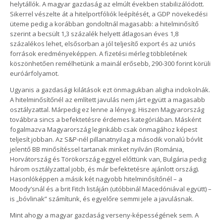
helytállók. A magyar gazdaság az elmúlt években stabilizálódott.
Sikerrel vészelte át a hitelportfóliók leépítését, a GDP növekedési
üteme pedig a korábban gondoltnál magasabb: a hitelminősítő
szerint a becsült 1,3 százalék helyett átlagosan éves 1,8
százalékos lehet, elsősorban a jól teljesítő export és az uniós
források eredményeképpen. A fizetési mérleg többletének
köszönhetően remélhetünk a mainál erősebb, 290-300 forint körüli
euróárfolyamot.
Ugyanis a gazdasági kilátások ezt önmagukban aligha indokolnák.
A hitelminősítőnél az említett javulás nem járt együtt a magasabb
osztályzattal. Márpedig ez lenne a lényeg. Hiszen Magyarország
továbbra sincs a befektetésre érdemes kategóriában. Másként
fogalmazva Magyarország leginkább csak önmagához képest
teljesít jobban. Az S&P-nél pillanatnyilag a második vonalú bóvlit
jelentő BB minősítéssel tartanak minket nyilván (Románia,
Horvátország és Törökország eggyel előttünk van, Bulgária pedig
három osztályzattal jobb, és már befektetésre ajánlott ország).
Hasonlóképpen a másik két nagyobb hitelminősítőnél – a
Moody’snál és a brit Fitch listáján (utóbbinál Macedóniával együtt) –
is „bóvlinak” számítunk, és egyelőre semmi jele a javulásnak.
Mint ahogy a magyar gazdaság verseny-képességének sem. A