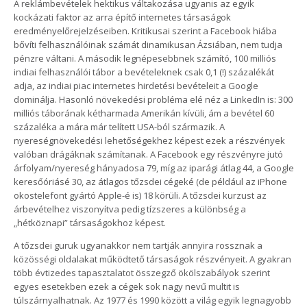
A reklámbevételek hektikus váltakozása ugyanis az egyik
kockázati faktor az arra építő internetes társaságok
eredményelőrejelzéseiben. Kritikusai szerint a Facebook hiába
bővíti felhasználóinak számát dinamikusan Ázsiában, nem tudja
pénzre váltani. A második legnépesebbnek számító, 100 milliós
indiai felhasználói tábor a bevételeknek csak 0,1 (!) százalékát
adja, az indiai piac internetes hirdetési bevételeit a Google
dominálja. Hasonló növekedési probléma elé néz a LinkedIn is: 300
milliós táborának kétharmada Amerikán kívüli, ám a bevétel 60
százaléka a mára már telített USA-ból származik. A
nyereségnövekedési lehetőségekhez képest ezek a részvények
valóban drágáknak számítanak. A Facebook egy részvényre jutó
árfolyam/nyereség hányadosa 79, míg az iparági átlag 44, a Google
keresőóriásé 30, az átlagos tőzsdei cégeké (de például az iPhone
okostelefont gyártó Apple-é is) 18 körüli. A tőzsdei kurzust az
árbevételhez viszonyítva pedig tízszeres a különbség a
„hétköznapi” társaságokhoz képest.
A tőzsdei guruk ugyanakkor nem tartják annyira rossznak a
közösségi oldalakat működtető társaságok részvényeit. A gyakran
több évtizedes tapasztalatot összegző ökölszabályok szerint
egyes esetekben ezek a cégek sok nagy nevű multit is
túlszárnyalhatnak. Az 1977 és 1990 között a világ egyik legnagyobb