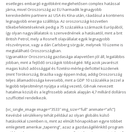
esetleges embargó egyébként meglehetősen complex hatással
járna, mivel Oroszország az EU harmadik legnagyobb
kereskedelmi partnere az USA és Kína után, ráadásul a kontinens
legnagyobb energia szállítója. Az oroszországi közvetlen
tőkebefektetéseknek pedig a 75 százaléka származik Európából,
így olyan nagyvállalatok is szenvednének a hatásaitól, mint a brit
British Petrol, mely a Rosneft olajvállalat egyik legnagyobb
részvényese, vagy a dán Carlsberg sörgyár, melynek 10 üzeme is
megtalálható Oroszországban.
Ugyanakkor Oroszország gazdasága alapvetően jól áll, legalábbis
jobban, mint a fejlődő országok többségéé. Míg azok javarészt
magas külső adóssággal és fizetési-mérleg-deficittel küzdenek
(mint Törökország, Brazília vagy éppen India), addig Oroszország
teljes államadóssága kevesebb, mint a GDP 10 százaléka (ezzel a
legjobb teljesítményt nyújtja a világ vezető, G8-nak nevezett
hatalmai közül) és a legfrissebb adatok alapján 4,7 milliárd dolláros
szufficittel rendelkezik.
[vc_single_image image=”3533″ img_size=”full” animate=”afc”]
Kevésbé sérülékeny tehát például az olyan globális külső
hatásokkal szemben is, mint az elmúlt hónapokban egyre többet
emlegetett amerikai „tapering”, azaz a gazdaságélénkítő program