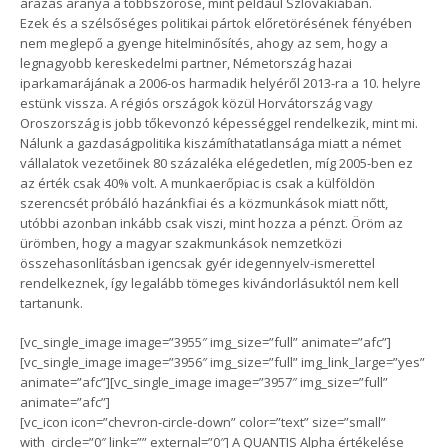
árazás aránya a többszöröse, mint például Szlovákiában.
Ezek és a szélsőséges politikai pártok előretörésének fényében
nem meglepő a gyenge hitelminősítés, ahogy az sem, hogy a
legnagyobb kereskedelmi partner, Németország hazai
iparkamarájának a 2006-os harmadik helyéről 2013-ra a 10. helyre
estünk vissza. A régiós országok közül Horvátország vagy
Oroszország is jobb tőkevonzó képességgel rendelkezik, mint mi.
Nálunk a gazdaságpolitika kiszámíthatatlansága miatt a német
vállalatok vezetőinek 80 százaléka elégedetlen, míg 2005-ben ez
az érték csak 40% volt. A munkaerőpiac is csak a külföldön
szerencsét próbáló hazánkfiai és a közmunkások miatt nőtt,
utóbbi azonban inkább csak viszi, mint hozza a pénzt. Öröm az
ürömben, hogy a magyar szakmunkások nemzetközi
összehasonlításban igencsak gyér idegennyelv-ismerettel
rendelkeznek, így legalább tömeges kivándorlásuktól nem kell
tartanunk.
[vc_single_image image=”3955″ img_size=”full” animate=”afc”]
[vc_single_image image=”3956″ img_size=”full” img_link_large=”yes”
animate=”afc”][vc_single_image image=”3957″ img_size=”full”
animate=”afc”]
[vc_icon icon=”chevron-circle-down” color=”text” size=”small”
with_circle=”0″ link=”” external=”0″] A QUANTIS Alpha értékelése