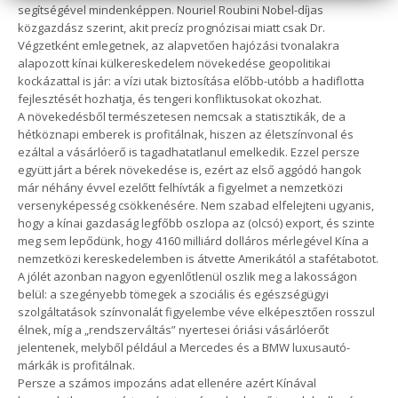
segítségével mindenképpen. Nouriel Roubini Nobel-díjas
közgazdász szerint, akit precíz prognózisai miatt csak Dr.
Végzetként emlegetnek, az alapvetően hajózási tvonalakra
alapozott kínai külkereskedelem növekedése geopolitikai
kockázattal is jár: a vízi utak biztosítása előbb-utóbb a hadiflotta
fejlesztését hozhatja, és tengeri konfliktusokat okozhat.
A növekedésből természetesen nemcsak a statisztikák, de a
hétköznapi emberek is profitálnak, hiszen az életszínvonal és
ezáltal a vásárlóerő is tagadhatatlanul emelkedik. Ezzel persze
együtt járt a bérek növekedése is, ezért az első aggódó hangok
már néhány évvel ezelőtt felhívták a figyelmet a nemzetközi
versenyképesség csökkenésére. Nem szabad elfelejteni ugyanis,
hogy a kínai gazdaság legfőbb oszlopa az (olcsó) export, és szinte
meg sem lepődünk, hogy 4160 milliárd dolláros mérlegével Kína a
nemzetközi kereskedelemben is átvette Amerikától a stafétabotot.
A jólét azonban nagyon egyenlőtlenül oszlik meg a lakosságon
belül: a szegényebb tömegek a szociális és egészségügyi
szolgáltatások színvonalát figyelembe véve elképesztően rosszul
élnek, míg a „rendszerváltás” nyertesei óriási vásárlóerőt
jelentenek, melyből például a Mercedes és a BMW luxusautó-
márkák is profitálnak.
Persze a számos impozáns adat ellenére azért Kínával