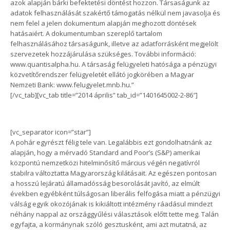
azok alapján bárki befektetési döntést hozzon. Társaságunk az
adatok felhasználását szakértő támogatás nélkül nem javasolja és
nem felel a jelen dokumentum alapján meghozott döntések
hatásaiért. A dokumentumban szereplő tartalom
felhasználásához társaságunk, illetve az adatforrásként megjelölt
szervezetek hozzájárulása szükséges. További információ:
www.quantisalpha.hu. A társaság felügyeleti hatósága a pénzügyi
közvetítőrendszer felügyeletét ellátó jogkörében a Magyar
Nemzeti Bank: www.felugyelet.mnb.hu.”
[/vc_tab][vc_tab title=”2014 április” tab_id=”1401645002-2-86″]
[vc_separator icon=”star”]
A pohár egyrészt félig tele van. Legalábbis ezt gondolhatnánk az
alapján, hogy a mérvadó Standard and Poor’s (S&P) amerikai
központú nemzetközi hitelminősítő március végén negatívról
stabilra változtatta Magyarország kilátásait. Az egészen pontosan
a hosszú lejáratú államadósság besorolását javító, az elmúlt
években egyébként túlságosan liberális felfogása miatt a pénzügyi
válság egyik okozójának is kikiáltott intézmény ráadásul mindezt
néhány nappal az országgyűlési választások előtt tette meg. Talán
egyfajta, a kormánynak szóló gesztusként, ami azt mutatná, az