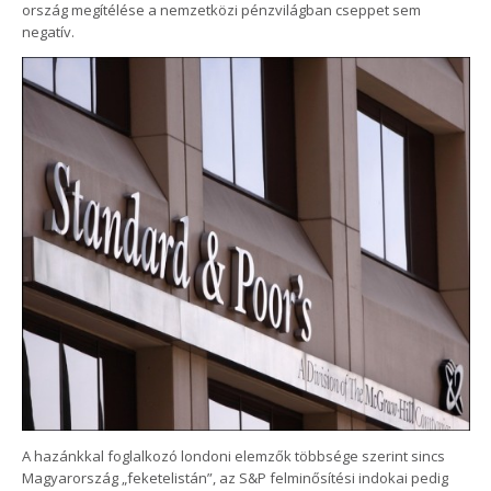
ország megítélése a nemzetközi pénzvilágban cseppet sem
negatív.
A hazánkkal foglalkozó londoni elemzők többsége szerint sincs
Magyarország „feketelistán”, az S&P felminősítési indokai pedig