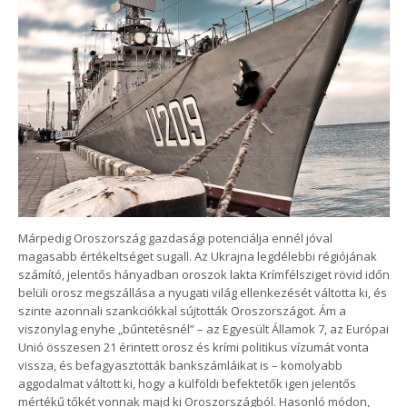
Márpedig Oroszország gazdasági potenciálja ennél jóval
magasabb értékeltséget sugall. Az Ukrajna legdélebbi régiójának
számító, jelentős hányadban oroszok lakta Krímfélsziget rövid időn
belüli orosz megszállása a nyugati világ ellenkezését váltotta ki, és
szinte azonnali szankciókkal sújtották Oroszországot. Ám a
viszonylag enyhe „bűntetésnél” – az Egyesült Államok 7, az Európai
Unió összesen 21 érintett orosz és krími politikus vízumát vonta
vissza, és befagyasztották bankszámláikat is – komolyabb
aggodalmat váltott ki, hogy a külföldi befektetők igen jelentős
mértékű tőkét vonnak majd ki Oroszországból. Hasonló módon,