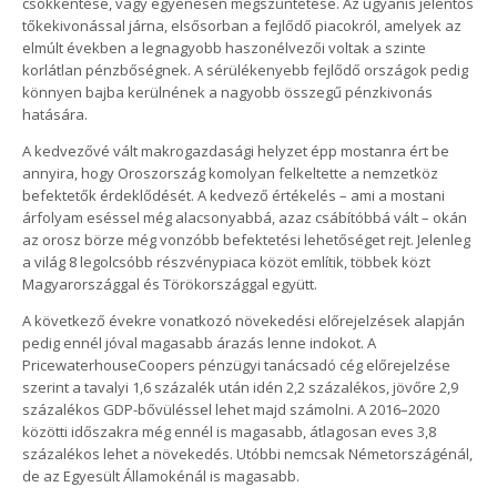
csökkentése, vagy egyenesen megszűntetése. Az ugyanis jelentős
tőkekivonással járna, elsősorban a fejlődő piacokról, amelyek az
elmúlt években a legnagyobb haszonélvezői voltak a szinte
korlátlan pénzbőségnek. A sérülékenyebb fejlődő országok pedig
könnyen bajba kerülnének a nagyobb összegű pénzkivonás
hatására.
A kedvezővé vált makrogazdasági helyzet épp mostanra ért be
annyira, hogy Oroszország komolyan felkeltette a nemzetköz
befektetők érdeklődését. A kedvező értékelés – ami a mostani
árfolyam eséssel még alacsonyabbá, azaz csábítóbbá vált – okán
az orosz börze még vonzóbb befektetési lehetőséget rejt. Jelenleg
a világ 8 legolcsóbb részvénypiaca közöt említik, többek közt
Magyarországgal és Törökországgal együtt.
A következő évekre vonatkozó növekedési előrejelzések alapján
pedig ennél jóval magasabb árazás lenne indokot. A
PricewaterhouseCoopers pénzügyi tanácsadó cég előrejelzése
szerint a tavalyi 1,6 százalék után idén 2,2 százalékos, jövőre 2,9
százalékos GDP-bővüléssel lehet majd számolni. A 2016–2020
közötti időszakra még ennél is magasabb, átlagosan eves 3,8
százalékos lehet a növekedés. Utóbbi nemcsak Németországénál,
de az Egyesült Államokénál is magasabb.