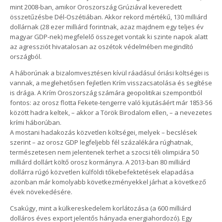
mint 2008-ban, amikor Oroszország Grúziával keveredett
összetűzésbe Dél-Oszétiában. Akkor rekord mértékű, 130 milliárd
dollárnak (28 ezer milliárd forintnak, azaz majdnem egy teljes év
magyar GDP-nek) megfelelő összeget vontak ki szinte napok alatt
az agressziót hivatalosan az oszétok védelmében megindító
országból.
A háborúnak a bizalomvesztésen kívül ráadásul óriási költségei is
vannak, a meglehetősen fejletlen Krím visszacsatolása és segítése
is drága. A Krím Oroszország számára geopolitikai szempontból
fontos: az orosz flotta Fekete-tengerre való kijutásáért már 1853-56
között hadra keltek, – akkor a Török Birodalom ellen, – a nevezetes
krími háborúban.
A mostani hadakozás közvetlen költségei, melyek – becslések
szerint – az orosz GDP legfeljebb fél százalékára rúghatnak,
természetesen nem jelentenek terhet a szocsi téli olimpiára 50
milliárd dollárt költő orosz kormányra. A 2013-ban 80 milliárd
dollárra rúgó közvetlen külföldi tőkebefektetések elapadása
azonban már komolyabb következményekkel járhat a következő
évek növekedésére.
Csakúgy, mint a külkereskedelem korlátozása (a 600 milliárd
dolláros éves export jelentős hányada energiahordozó). Egy