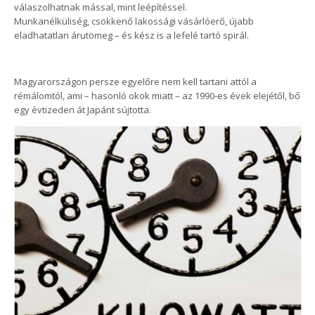
válaszolhatnak mással, mint leépítéssel.
Munkanélküliség, csökkenő lakossági vásárlóerő, újabb
eladhatatlan árutömeg – és kész is a lefelé tartó spirál.
Magyarországon persze egyelőre nem kell tartani attól a
rémálomtól, ami – hasonló okok miatt – az 1990-es évek elejétől, bő
egy évtizeden át Japánt sújtotta.