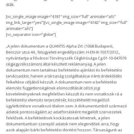
diák.
[vc_single_image image=”4181″ img_size=”full” animate=”afc”
img_link_large=”yes”][vc_single_image image=”4182″ img_size=”full”
animate=”afc”]
[vc_separator icon=”globe”]
„A jelen dokumentum a QUANTIS Alpha Zrt. (1068 Budapest,
Benczúr utca 44., felügyeleti engedélyszám: H-EN-III-1037/2012.,
nyilvántartja a Fővárosi Törvényszék Cégbírósága Cg.01-10-047076
cégjegyzékszámon) által készített reklámanyag. A jelen
dokumentum nem tartalmaz befektetési ajánlást és befektetési
tanácsadást, hanem a társaság szolgáltatásai iránti érdeklődés
felkeltése céljából készült. A dokumentum nem a befektetési
elemzés függetlenségének elomozdítását célzó jogi
követelményeknek megfelelően készült és nem vonatkozik rá a
befektetési elemzés terjesztését, közzétételét megelőző
ügyletkötésre vonatkozó tilalom sem. A dokumentumból származó
adatok pontosságáért az adatforrásként megjelölt szervezetek
felelősek. A befektetések kockázatosak lehetnek, a jelen
dokumentumban szereplő adatok nem elegendőek arra, hogy
azok alapján bárki befektetési döntést hozzon. Társaságunk az