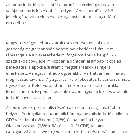
akkor az infláció is visszatér a normális kerékvágásba, ami
valójában ma is közelebb áll az ilyen „ársokkokat” kiszűrő –
jelenleg 3,4 százalékos éves drágulást mutató – maginflációs
mutatóhoz.
Magyarországon tehát az árak csökkenése nem okozta a
gazdaság megtorpanását, hanem növekedéssel járt – ezt
támasztja alá a kiskereskedelmi forgalom áprilisi kiugró, 6,6
százalékos bővülése, miközben a döntően állampapírokba és
befektetési alapokba (!) áramló megtakarítások szintje is
emelkedett. A negatív infláció ugyanakkor várhatóan nem marad
meg hosszú távon: a „Nyugathoz” való fokozatos felzárkózás miatt
egész Közép- Kelet-Európában emelkedő bérekkel és árakkal
lehet számolni. Ez pedig hosszabb távon egyidejű bér- és ároldali
inflációs nyomást is jelent.
Az euróövezet perifériális részén azonban már aggasztóbb a
helyzet. Portugáliában harmadik hónapja negatív infláció mellett a
GDP váratlanul csökkent (–0,6%), és hasonló a helyzet
Olaszországban (0,5% infláció vs. –0,1% GDP), valamint
Görögországban (–2%/–0,9%). Ezért a befektetési tanácsadók is a