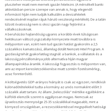
pluszteher miatt nem mernek igazán hitelezni. (A mérsékelt banki
aktivitásban persze szerepe van annak is, hogy elegendő
információ híján nem tudják kalkulálni a devizahitelek
rendezésénél majdan rájuk háruló veszteség mértékét). De a talán
túlzott óvatosság nem is okoz igazán nagy fejtörést a
vállalkozásoknak.
A beruházási hajlandóság ugyanis a korábbi évek túlságosan
hektikusan változó jogszabályi környezete miatt továbbra is
mélyponton van, ezért nem tud igazán hatást gyakorolni a 2,5
százalékos kamatozású, államilag dotált Nemzeti Hitel Program. A
gazdaság tehát gyakorlatilag stagnál: a bankok, a vállalatok és a
lakosság pénzállománya jobb alternatíva híján magyar
állampapírokba áramlik. A lakossági fogyasztás is mélyponton van,
ami az import keresletcsökkenése miatt szintén fizetésimérleg-,
azaz forinterősítő.
A költségvetés GDP-arányos hiányát is csak az egyszeri, rendkívüli
különadótételekkel tudta a kormány az uniós normaként előírt 3
százalék alatt tartani. Az állami „beleszólás” mértéke egyébként a
külföldi elemzők szerint is aggályosan magas. Nemcsak az
újraelosztás mennyisége 25-35 százalékkal magasabb, mint a
környező országokban, a rezsicsökkentéssel megspékelt hatósági