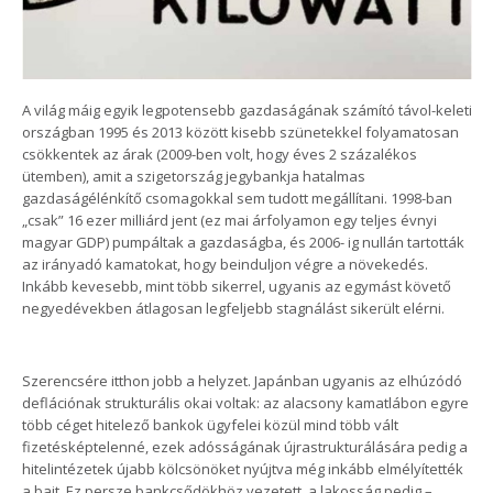
A világ máig egyik legpotensebb gazdaságának számító távol-keleti
országban 1995 és 2013 között kisebb szünetekkel folyamatosan
csökkentek az árak (2009-ben volt, hogy éves 2 százalékos
ütemben), amit a szigetország jegybankja hatalmas
gazdaságélénkítő csomagokkal sem tudott megállítani. 1998-ban
„csak” 16 ezer milliárd jent (ez mai árfolyamon egy teljes évnyi
magyar GDP) pumpáltak a gazdaságba, és 2006- ig nullán tartották
az irányadó kamatokat, hogy beinduljon végre a növekedés.
Inkább kevesebb, mint több sikerrel, ugyanis az egymást követő
negyedévekben átlagosan legfeljebb stagnálást sikerült elérni.
Szerencsére itthon jobb a helyzet. Japánban ugyanis az elhúzódó
deflációnak strukturális okai voltak: az alacsony kamatlábon egyre
több céget hitelező bankok ügyfelei közül mind több vált
fizetésképtelenné, ezek adósságának újrastrukturálására pedig a
hitelintézetek újabb kölcsönöket nyújtva még inkább elmélyítették
a bajt. Ez persze bankcsődökhöz vezetett, a lakosság pedig –