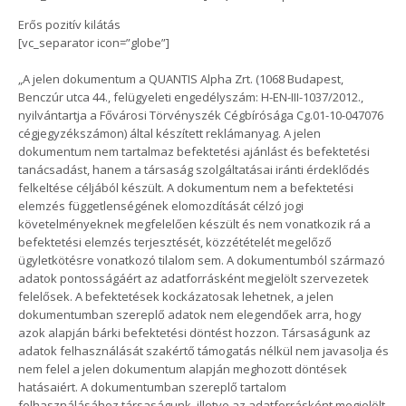
Erős pozitív kilátás
[vc_separator icon=”globe”]
„A jelen dokumentum a QUANTIS Alpha Zrt. (1068 Budapest,
Benczúr utca 44., felügyeleti engedélyszám: H-EN-III-1037/2012.,
nyilvántartja a Fővárosi Törvényszék Cégbírósága Cg.01-10-047076
cégjegyzékszámon) által készített reklámanyag. A jelen
dokumentum nem tartalmaz befektetési ajánlást és befektetési
tanácsadást, hanem a társaság szolgáltatásai iránti érdeklődés
felkeltése céljából készült. A dokumentum nem a befektetési
elemzés függetlenségének elomozdítását célzó jogi
követelményeknek megfelelően készült és nem vonatkozik rá a
befektetési elemzés terjesztését, közzétételét megelőző
ügyletkötésre vonatkozó tilalom sem. A dokumentumból származó
adatok pontosságáért az adatforrásként megjelölt szervezetek
felelősek. A befektetések kockázatosak lehetnek, a jelen
dokumentumban szereplő adatok nem elegendőek arra, hogy
azok alapján bárki befektetési döntést hozzon. Társaságunk az
adatok felhasználását szakértő támogatás nélkül nem javasolja és
nem felel a jelen dokumentum alapján meghozott döntések
hatásaiért. A dokumentumban szereplő tartalom
felhasználásához társaságunk, illetve az adatforrásként megjelölt