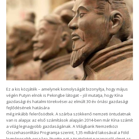
Ez a kis közjáték – amelynek komolyságát bizonyítja, hogy május
végén Putyin elnök is Pekingbe látogat – jól mutatja, hogy Kína
gazdasági és hatalmi törekvései az elmúlt 30 év óriási gazdasági
fejlődésének hatására
még inkább felerősödtek. A szárba szökkenő nemzeti öntudatnak
van is alapja: az első számítások alapján 2014-ben már Kína számít
a világ legnagyobb gazdaságának. A Világbank Nemzetközi
Összehasonlítási Programja szerint, 1,35 milliárd lakosával a Föld
legnépesebb országa átvette ezt a tiszteletet parancsoló címet az