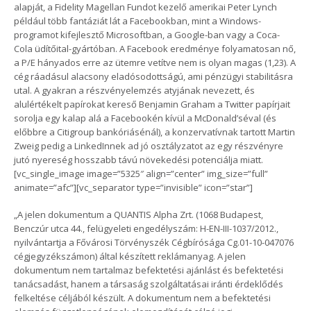
alapját, a Fidelity Magellan Fundot kezelő amerikai Peter Lynch
például több fantáziát lát a Facebookban, mint a Windows-
programot kifejlesztő Microsoftban, a Google-ban vagy a Coca-
Cola üdítőital-gyártóban. A Facebook eredménye folyamatosan nő,
a P/E hányados erre az ütemre vetítve nem is olyan magas (1,23). A
cég ráadásul alacsony eladósodottságú, ami pénzügyi stabilitásra
utal. A gyakran a részvényelemzés atyjának nevezett, és
alulértékelt papírokat kereső Benjamin Graham a Twitter papírjait
sorolja egy kalap alá a Facebookén kívül a McDonald’séval (és
előbbre a Citigroup bankóriásénál), a konzervatívnak tartott Martin
Zweig pedig a LinkedInnek ad jó osztályzatot az egy részvényre
jutó nyereség hosszabb távú növekedési potenciálja miatt.
[vc_single_image image=”5325″ align=”center” img_size=”full”
animate=”afc”][vc_separator type=”invisible” icon=”star”]
„A jelen dokumentum a QUANTIS Alpha Zrt. (1068 Budapest,
Benczúr utca 44., felügyeleti engedélyszám: H-EN-III-1037/2012.,
nyilvántartja a Fővárosi Törvényszék Cégbírósága Cg.01-10-047076
cégjegyzékszámon) által készített reklámanyag. A jelen
dokumentum nem tartalmaz befektetési ajánlást és befektetési
tanácsadást, hanem a társaság szolgáltatásai iránti érdeklődés
felkeltése céljából készült. A dokumentum nem a befektetési