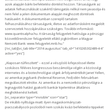
azok alapján bárki befektetési döntést hozzon. Társaságunk az
adatok felhasználását szakértő támogatás nélkül nem javasolja és
nem felel a jelen dokumentum alapján meghozott döntések
hatásaiért. A dokumentumban szereplő tartalom
felhasználásához társaságunk, illetve az adatforrásként megjelölt
szervezetek hozzájárulása szükséges. További információ:
www.quantisalpha.hu. A társaság felügyeleti hatósága a pénzügyi
közvetítőrendszer felügyeletét ellátó jogkörében a Magyar
Nemzeti Bank: www.felugyelet.mnb.hu.”
[/vc_tab][vc_tab title=”2014 augusztus” tab_id=”1410265302489-4-4″
active=”yes”]
„Alaposan túlfeszített” – ezzel a vészjósló kifejezéssel illette
szokásos féléves kongresszusi beszámolója végén a közösségi
internetes és a biotechnológiai cégek árfolyamértékét Janet Yellen,
az amerikai jegybank (Federeal Reserve, Fed) idén februárban
megválasztott elnöke. Az amerikai és a nemzetközi pénzvilágra a
legnagyobb hatást gyakorló bankár kijelentése általános
meghökkenést keltett.
[vc_separator type=”invisible” icon=”star”]
De inkább nyíltsága miatt: ilyen magaskormányzati-
piacszabályozói pozícióból nem szokás kvázi befektetési tippeket