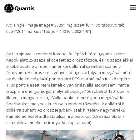
[vc_single_image image=”3529″ img_size=”full”][vc_tabs][vc_tab
title=”2014 március” tab_id=”1401645002-1-9″]
Az Ukrajnával szembeni katonai fellépés hírére ugyanis szinte
napok alatt 25 százalékot esett az orosz tőzsde, és 10 százalékkal
értékelődött le a rubel –amerikai dollárral szemben számolt–
árfolyama. Az orosz részvények átlagos árfolyam mozgását mérő,
az év elején még 1400 ponton járó RTSI mutató március közepére
1100 pontra esett. Nem kímélt olyan óriásvállalatokat sem, mint a
Gazprom energiamogul, melynek papírja 150 rubelről 120 rubelre,
illetve, a magyarországi Volksbankot nemrégiben megvásárló
Sberbankot, melynek kurzusa a londoni tőzsdén 12 dollárról 8
dollárra zuhant. Az orosz jegybank csak hirtelen- nagymértékű
kamatemeléssel tudta stabilizálni a piacokat (5,5 százalékról 7
százalékra emelte az irányadó alapkamatot).