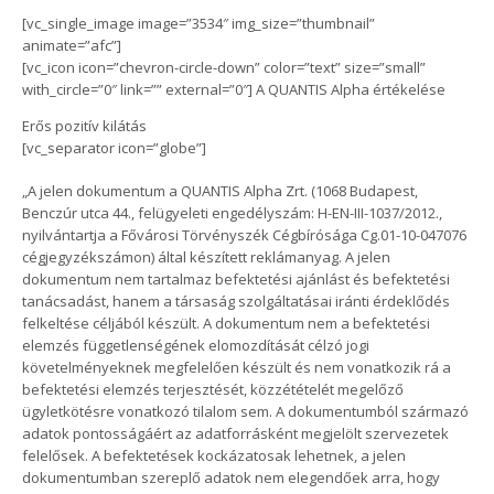
[vc_single_image image=”3534″ img_size=”thumbnail”
animate=”afc”]
[vc_icon icon=”chevron-circle-down” color=”text” size=”small”
with_circle=”0″ link=”” external=”0″] A QUANTIS Alpha értékelése
Erős pozitív kilátás
[vc_separator icon=”globe”]
„A jelen dokumentum a QUANTIS Alpha Zrt. (1068 Budapest,
Benczúr utca 44., felügyeleti engedélyszám: H-EN-III-1037/2012.,
nyilvántartja a Fővárosi Törvényszék Cégbírósága Cg.01-10-047076
cégjegyzékszámon) által készített reklámanyag. A jelen
dokumentum nem tartalmaz befektetési ajánlást és befektetési
tanácsadást, hanem a társaság szolgáltatásai iránti érdeklődés
felkeltése céljából készült. A dokumentum nem a befektetési
elemzés függetlenségének elomozdítását célzó jogi
követelményeknek megfelelően készült és nem vonatkozik rá a
befektetési elemzés terjesztését, közzétételét megelőző
ügyletkötésre vonatkozó tilalom sem. A dokumentumból származó
adatok pontosságáért az adatforrásként megjelölt szervezetek
felelősek. A befektetések kockázatosak lehetnek, a jelen
dokumentumban szereplő adatok nem elegendőek arra, hogy