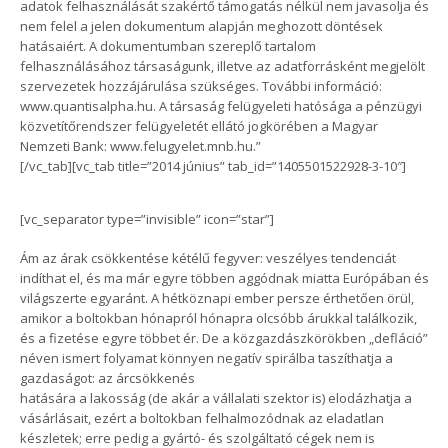
adatok felhasználását szakértő támogatás nélkül nem javasolja és
nem felel a jelen dokumentum alapján meghozott döntések
hatásaiért. A dokumentumban szereplő tartalom
felhasználásához társaságunk, illetve az adatforrásként megjelölt
szervezetek hozzájárulása szükséges. További információ:
www.quantisalpha.hu. A társaság felügyeleti hatósága a pénzügyi
közvetítőrendszer felügyeletét ellátó jogkörében a Magyar
Nemzeti Bank: www.felugyelet.mnb.hu.”
[/vc_tab][vc_tab title=”2014 június” tab_id=”1405501522928-3-10″]
[vc_separator type=”invisible” icon=”star”]
Ám az árak csökkentése kétélű fegyver: veszélyes tendenciát
indíthat el, és ma már egyre többen aggódnak miatta Európában és
világszerte egyaránt. A hétköznapi ember persze érthetően örül,
amikor a boltokban hónapról hónapra olcsóbb árukkal találkozik,
és a fizetése egyre többet ér. De a közgazdászkörökben „defláció”
néven ismert folyamat könnyen negatív spirálba taszíthatja a
gazdaságot: az árcsökkenés
hatására a lakosság (de akár a vállalati szektor is) elodázhatja a
vásárlásait, ezért a boltokban felhalmozódnak az eladatlan
készletek; erre pedig a gyártó- és szolgáltató cégek nem is