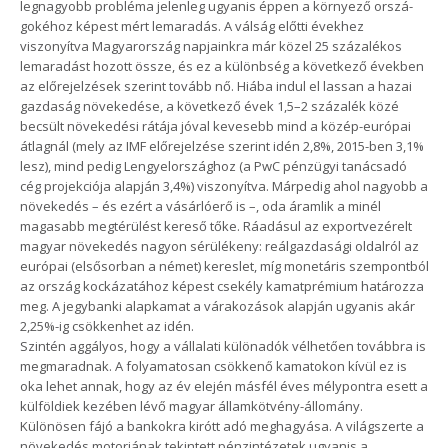
legnagyobb probléma jelenleg ugyanis éppen a környező orszá-
gokéhoz képest mért lemaradás. A válság előtti évekhez
viszonyítva Magyarország napjainkra már közel 25 százalékos
lemaradást hozott össze, és ez a különbség a következő években
az előrejelzések szerint tovább nő. Hiába indul el lassan a hazai
gazdaság növekedése, a következő évek 1,5–2 százalék közé
becsült növekedési rátája jóval kevesebb mind a közép-európai
átlagnál (mely az IMF előrejelzése szerint idén 2,8%, 2015-ben 3,1%
lesz), mind pedig Lengyelországhoz (a PwC pénzügyi tanácsadó
cég projekciója alapján 3,4%) viszonyítva. Márpedig ahol nagyobb a
növekedés – és ezért a vásárlóerő is –, oda áramlik a minél
magasabb megtérülést kereső tőke. Ráadásul az exportvezérelt
magyar növekedés nagyon sérülékeny: reálgazdasági oldalról az
európai (elsősorban a német) kereslet, míg monetáris szempontból
az ország kockázatához képest csekély kamatprémium határozza
meg. A jegybanki alapkamat a várakozások alapján ugyanis akár
2,25%-ig csökkenhet az idén.
Szintén aggályos, hogy a vállalati különadók vélhetően továbbra is
megmaradnak. A folyamatosan csökkenő kamatokon kívül ez is
oka lehet annak, hogy az év elején másfél éves mélypontra esett a
külföldiek kezében lévő magyar államkötvény-állomány.
Különösen fájó a bankokra kirótt adó meghagyása. A világszerte a
növekedés motorjának tekintett pénzintézetek ugyanis a