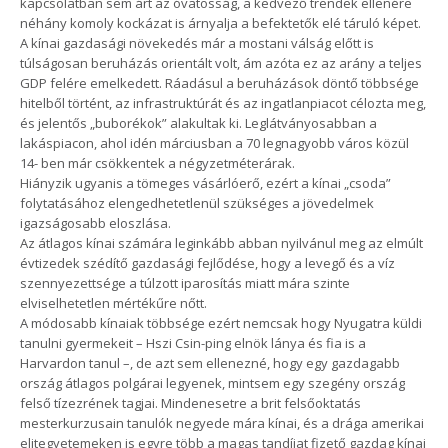
kapcsolatban sem árt az óvatosság, a kedvező trendek ellenére
néhány komoly kockázat is árnyalja a befektetők elé táruló képet.
A kínai gazdasági növekedés már a mostani válság előtt is
túlságosan beruházás orientált volt, ám azóta ez az arány a teljes
GDP felére emelkedett. Ráadásul a beruházások döntő többsége
hitelből történt, az infrastruktúrát és az ingatlanpiacot célozta meg,
és jelentős „buborékok” alakultak ki. Leglátványosabban a
lakáspiacon, ahol idén márciusban a 70 legnagyobb város közül
14- ben már csökkentek a négyzetméterárak.
Hiányzik ugyanis a tömeges vásárlóerő, ezért a kínai „csoda”
folytatásához elengedhetetlenül szükséges a jövedelmek
igazságosabb eloszlása.
Az átlagos kínai számára leginkább abban nyilvánul meg az elmúlt
évtizedek szédítő gazdasági fejlődése, hogy a levegő és a víz
szennyezettsége a túlzott iparosítás miatt mára szinte
elviselhetetlen mértékűre nőtt.
A módosabb kínaiak többsége ezért nemcsak hogy Nyugatra küldi
tanulni gyermekeit – Hszi Csin-ping elnök lánya és fia is a
Harvardon tanul –, de azt sem ellenezné, hogy egy gazdagabb
ország átlagos polgárai legyenek, mintsem egy szegény ország
felső tízezrének tagjai. Mindenesetre a brit felsőoktatás
mesterkurzusain tanulók negyede mára kínai, és a drága amerikai
elitegyetemeken is egyre több a magas tandíjat fizető gazdag kínai