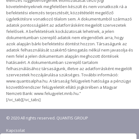
elemzés függetlenségének elomozdítását célzó jogi
követelményeknek megfelelően készült és nem vonatkozik rá a
befektetési elemzés terjesztését, közzétételét megelőző
ügyletkötésre vonatkozó tilalom sem. A dokumentumból származó
adatok pontosságáért az adatforrásként megjelölt szervezetek
felelősek. A befektetések kockázatosak lehetnek, a jelen
dokumentumban szereplő adatok nem elegendőek arra, hogy
azok alapján bárki befektetési döntést hozzon. Társaságunk az
adatok felhasználását szakértő támogatás nélkül nem javasolja és
nem felel a jelen dokumentum alapján meghozott döntések
hatásaiért. A dokumentumban szereplő tartalom
felhasználásához társaságunk, illetve az adatforrásként megjelölt
szervezetek hozzájárulása szükséges. További információ:
www.quantisalpha.hu. A társaság felügyeleti hatósága a pénzügyi
közvetítőrendszer felügyeletét ellátó jogkörében a Magyar
Nemzeti Bank: www.felugyelet.mnb.hu.”
[/vc_tab][/vc_tabs]
© 2020 All rights reserved. QUANTIS GROUP
Kapcsolat