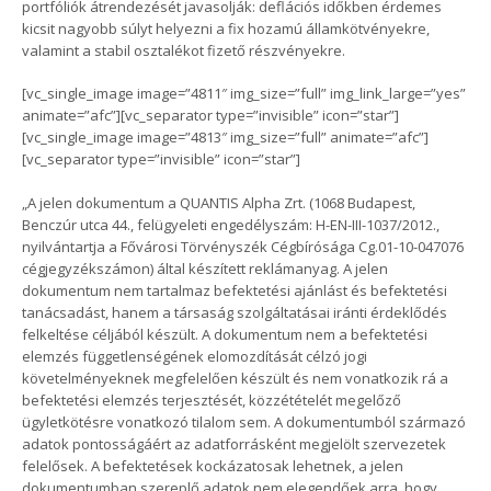
portfóliók átrendezését javasolják: deflációs időkben érdemes
kicsit nagyobb súlyt helyezni a fix hozamú államkötvényekre,
valamint a stabil osztalékot fizető részvényekre.
[vc_single_image image=”4811″ img_size=”full” img_link_large=”yes”
animate=”afc”][vc_separator type=”invisible” icon=”star”]
[vc_single_image image=”4813″ img_size=”full” animate=”afc”]
[vc_separator type=”invisible” icon=”star”]
„A jelen dokumentum a QUANTIS Alpha Zrt. (1068 Budapest,
Benczúr utca 44., felügyeleti engedélyszám: H-EN-III-1037/2012.,
nyilvántartja a Fővárosi Törvényszék Cégbírósága Cg.01-10-047076
cégjegyzékszámon) által készített reklámanyag. A jelen
dokumentum nem tartalmaz befektetési ajánlást és befektetési
tanácsadást, hanem a társaság szolgáltatásai iránti érdeklődés
felkeltése céljából készült. A dokumentum nem a befektetési
elemzés függetlenségének elomozdítását célzó jogi
követelményeknek megfelelően készült és nem vonatkozik rá a
befektetési elemzés terjesztését, közzétételét megelőző
ügyletkötésre vonatkozó tilalom sem. A dokumentumból származó
adatok pontosságáért az adatforrásként megjelölt szervezetek
felelősek. A befektetések kockázatosak lehetnek, a jelen
dokumentumban szereplő adatok nem elegendőek arra, hogy