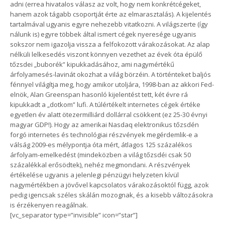
adni (errea hivatalos válasz az volt, hogy nem konkrétcégeket,
hanem azok tágabb csoportját érte az elmarasztalás). A kijelentés
tartalmával ugyanis egyre nehezebb vitatkozni. A világszerte (így
nálunk is) egyre többek által ismert cégek nyeresége ugyanis
sokszor nem igazolja vissza a felfokozott várakozásokat. Az alap
nélküli lelkesedés viszont könnyen vezethet az évek óta épülő
tőzsdei „buborék” kipukkadásához, ami nagymértékű
árfolyamesés-lavinát okozhat a világ börzéin. A történteket baljós
fénnyel világítja meg, hogy amikor utoljára, 1998-ban az akkori Fed-
elnök, Alan Greenspan hasonló kijelentést tett, két évre rá
kipukkadt a „dotkom” lufi. A túlértékelt internetes cégek értéke
egyetlen év alatt ötezermilliárd dollárral csökkent (ez 25-30 évnyi
magyar GDP!). Hogy az amerikai Nasdaq elektronikus tőzsdén
forgó internetes és technológiai részvények megérdemlik-e a
válság 2009-es mélypontja óta mért, átlagos 125 százalékos
árfolyam-emelkedést (mindeközben a világ tőzsdéi csak 50
százalékkal erősödtek), nehéz megmondani. A részvények
értékelése ugyanis a jelenlegi pénzügyi helyzeten kívül
nagymértékben a jövővel kapcsolatos várakozásoktól függ, azok
pedig igencsak széles skálán mozognak, és a kisebb változásokra
is érzékenyen reagálnak.
[vc_separator type=”invisible” icon=”star”]