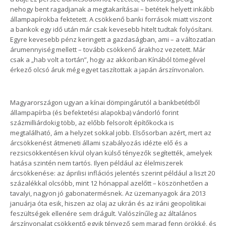
nehogy bent ragadjanak a megtakarításai – betétek helyett inkább
állampapírokba fektetett. A csökkenő banki források miatt viszont
a bankok egy idő után már csak kevesebb hitelt tudtak folyósítani.
Egyre kevesebb pénz keringett a gazdaságban, ami – a változatlan
árumennyiség mellett – tovább csökkenő árakhoz vezetett. Már
csak a „hab volt a tortán”, hogy az akkoriban Kínából tömegével
érkező olcsó áruk még egyet taszítottak a japán árszínvonalon.
Magyarországon ugyan a kínai dömpingárutól a bankbetétből
állampapírba (és befektetési alapokba) vándorló forint
százmilliárdokig több, az előbb felsorolt építőkocka is
megtalálható, ám a helyzet sokkal jobb. Elsősorban azért, mert az
árcsökkenést átmeneti állami szabályozás idézte elő és a
rezsicsökkentésen kívül olyan külső tényezők segítették, amelyek
hatása szintén nem tartós. Ilyen például az élelmiszerek
árcsökkenése: az áprilisi inflációs jelentés szerint például a liszt 20
százalékkal olcsóbb, mint 12 hónappal azelőtt – köszönhetően a
tavalyi, nagyon jó gabonatermésnek. Az üzemanyagok ára 2013
januárja óta esik, hiszen az olaj az ukrán és az iráni geopolitikai
feszültségek ellenére sem drágult. Valószínűleg az általános
árszínvonalat csökkentő egyik tényező sem marad fenn örökké, és