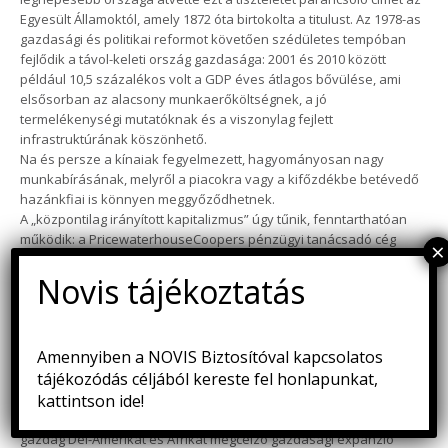
Egyesült Államoktól, amely 1872 óta birtokolta a titulust. Az 1978-as
gazdasági és politikai reformot követően szédületes tempóban
fejlődik a távol-keleti ország gazdasága: 2001 és 2010 között
például 10,5 százalékos volt a GDP éves átlagos bővülése, ami
elsősorban az alacsony munkaerőköltségnek, a jó
termelékenységi mutatóknak és a viszonylag fejlett
infrastruktúrának köszönhető.
Na és persze a kínaiak fegyelmezett, hagyományosan nagy
munkabírásának, melyről a piacokra vagy a kifőzdékbe betévedő
hazánkfiai is könnyen meggyőződhetnek.
A „központilag irányított kapitalizmus” úgy tűnik, fenntarthatóan
működik: a PricewaterhouseCoopers pénzügyi tanácsadó cég
előrejelzései alapján a tavalyi 7,6 százalékos után idén 7,4
százalékos, jövőre 7,3 százalékos bővülés várható, és a
növekedés a 2016–2020 közötti periódusban is eléri majd a 7
százalékos átlagot. Ezzel pedig a dobogó első fokára állhatnak
majd a fejlettebb gazdaságok versenyében: a jósolt növekedési
Amennyiben a NOVIS Biztosítóval kapcsolatos
ráta több mint a duplája a világátlagénak, az euróövezet becsült
tájékozódás céljából kereste fel honlapunkat,
fejlődési ütemének pedig az ötszöröse. Tehát a kínai
kattintson ide!
részvénybefektetések minden bizonnyal a következő években is
jó nyereséggel kecsegtetnek. A mostanság a nyersanyagokban
gazdag Dél-Amerikát és Afrikát megcélzó gazdasági expanzió