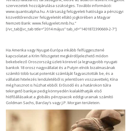
szervezetek hozzájárulása szükséges. További információ:
www.quantisalpha.hu. A társaság felügyeleti hatósága a pénzügyi
közvetítőrendszer felügyeletét ellátó jogkörében a Magyar
Nemzeti Bank: www.felugyelet.mnb.hu.”
[/vc_tab][vc_tab title=”2014 május” tab_id=”1401872390669-2-7″]
Ha Amerika vagy Nyugat-Európa inkább felfüggesztené
kapcsolatait a Krím félszigetet megkérdőjelezhető módon
bekebelező Oroszország üzleti köreivel (a legnagyobb nyugati
bankok 18 orosz nagyvállalat és a Putyin elnök bizalmasának
számító több tucat potentát számláját fagyasztották be, és a
vállalati hitelezés lendületéből is jelentősen visszavettek), Kína
még hasznot is húzhat ebből. Erősödő és a határokon túlra
tekingető bankjai pedig könnyedén kialakíthatják első
hídfőállásaikat a globális pénzpiacok eddigi urainak számító
Goldman Sachs, Barclay’s vagy J.P. Morgan területein.