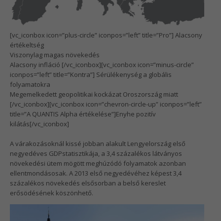
[vc_iconbox icon=”plus-circle” iconpos=”left” title=”Pro”] Alacsony
értékeltség
Viszonylag magas növekedés
Alacsony infláció
[/vc_iconbox][vc_iconbox icon=”minus-circle”
iconpos=”left” title=”Kontra”] Sérülékenység a globális
folyamatokra
Megemelkedett geopolitikai kockázat Oroszország miatt
[/vc_iconbox][vc_iconbox icon=”chevron-circle-up” iconpos=”left”
title=”A QUANTIS Alpha értékelése”]Enyhe pozitív
kilátás[/vc_iconbox]
A várakozásoknál kissé jobban alakult Lengyelország első
negyedéves GDPstatisztikája, a 3,4 százalékos látványos
növekedési ütem mögött meghúzódó folyamatok azonban
ellentmondásosak. A 2013 első negyedévéhez képest 3,4
százalékos növekedés elsősorban a belső kereslet
erősödésének köszönhető.