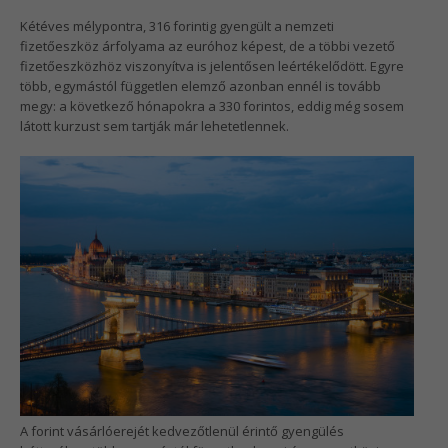
Kétéves mélypontra, 316 forintig gyengült a nemzeti
fizetőeszköz árfolyama az euróhoz képest, de a többi vezető
fizetőeszközhöz viszonyítva is jelentősen leértékelődött. Egyre
több, egymástól független elemző azonban ennél is tovább
megy: a következő hónapokra a 330 forintos, eddig még sosem
látott kurzust sem tartják már lehetetlennek.
A forint vásárlóerejét kedvezőtlenül érintő gyengülés