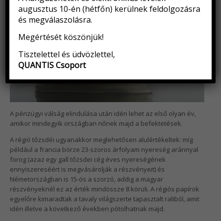
augusztus 10-én (hétfőn) kerülnek feldolgozásra
és megválaszolásra.
Megértését köszönjük!
Tisztelettel és üdvözlettel,
QUANTIS Csoport
A pénzügyi válság elindulása után idén lehet az első olyan év,
amikor mindegyik országban nőnek majd a befektetések.
A régió tőzsdéi ugyanakkor meglehetősen alulértékeltek: míg
például a francia börze 23-szoros árfolyam nyereség aránnyal
forog (azaz egy gall tőzsdei cég éves nyereségének
ennyiszereséért is megvásárolják a részvényeit) és
Németországban is 15-ös a szorzó, addig a magyar
részvényeknél ez az érték mindössze 8 körüli. A régiós papírok
egyelőre kimaradtak a tavaly világszerte tapasztalt raliból, amit
idén illetve a következő években pótolhatnak majd.