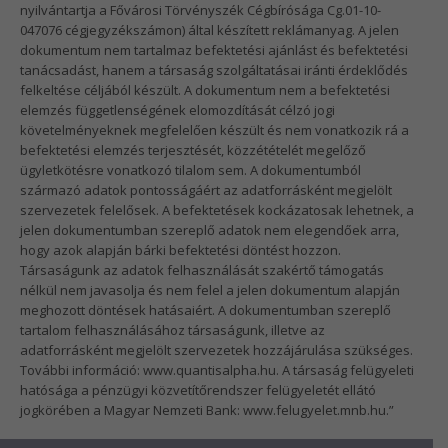
nyilvántartja a Fővárosi Törvényszék Cégbírósága Cg.01-10-
047076 cégjegyzékszámon) által készített reklámanyag. A jelen
dokumentum nem tartalmaz befektetési ajánlást és befektetési
tanácsadást, hanem a társaság szolgáltatásai iránti érdeklődés
felkeltése céljából készült. A dokumentum nem a befektetési
elemzés függetlenségének elomozdítását célzó jogi
követelményeknek megfelelően készült és nem vonatkozik rá a
befektetési elemzés terjesztését, közzétételét megelőző
ügyletkötésre vonatkozó tilalom sem. A dokumentumból
származó adatok pontosságáért az adatforrásként megjelölt
szervezetek felelősek. A befektetések kockázatosak lehetnek, a
jelen dokumentumban szereplő adatok nem elegendőek arra,
hogy azok alapján bárki befektetési döntést hozzon.
Társaságunk az adatok felhasználását szakértő támogatás
nélkül nem javasolja és nem felel a jelen dokumentum alapján
meghozott döntések hatásaiért. A dokumentumban szereplő
tartalom felhasználásához társaságunk, illetve az
adatforrásként megjelölt szervezetek hozzájárulása szükséges.
További információ: www.quantisalpha.hu. A társaság felügyeleti
hatósága a pénzügyi közvetítőrendszer felügyeletét ellátó
jogkörében a Magyar Nemzeti Bank: www.felugyelet.mnb.hu.”