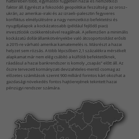
hátterében több, egymástól független hazai és nemzetközi
faktor áll. Egyrészt a fokozódó geopolitikai feszültség: az orosz–
ukrán, az amerikai–iraki és az izraeli–palesztin fegyveres
konfliktus elmélyülésére a nagy nemzetközi befektetési és
nyugdíjalapok a kockázatosabb (például fejlődő piaci)
invesztícióik csökkentésével reagálnak. A jellemzően a minimális
kockázatú dollárállamkötvényekbe való átcsoportosítást erősíti
a 2015-re várható amerikai kamatemelés is. Másrészt a hazai
helyzet sem rózsás. A több lépcsőben 2,1 százalékra mérsékelt
alapkamat már nem elég csábító a külföldi befektetőknek,
ráadásul a hazai bankrendszer is komoly „csapás” előtt áll. Az
őszre tervezett kormányzati devizahiteles-mentő csomag az
előzetes számítások szerint 900 milliárd forintos kárt okozhat a
gazdasági növekedés fontos hajtóerejének tekintett hazai
pénzügyi rendszer számára.