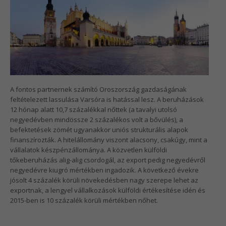
A fontos partnernek számító Oroszország gazdaságának
feltételezett lassulása Varsóra is hatással lesz. A beruházások
12 hónap alatt 10,7 százalékkal nőttek (a tavalyi utolsó
negyedévben mindössze 2 százalékos volt a bővülés), a
befektetések zömét ugyanakkor uniós strukturális alapok
finanszírozták. A hitelállomány viszont alacsony, csakúgy, mint a
vállalatok készpénzállománya. A közvetlen külföldi
tőkeberuházás alig-alig csordogál, az export pedig negyedévről
negyedévre kiugró mértékben ingadozik. A következő évekre
jósolt 4 százalék körüli növekedésben nagy szerepe lehet az
exportnak, a lengyel vállalkozások külföldi értékesítése idén és
2015-ben is 10 százalék körüli mértékben nőhet.