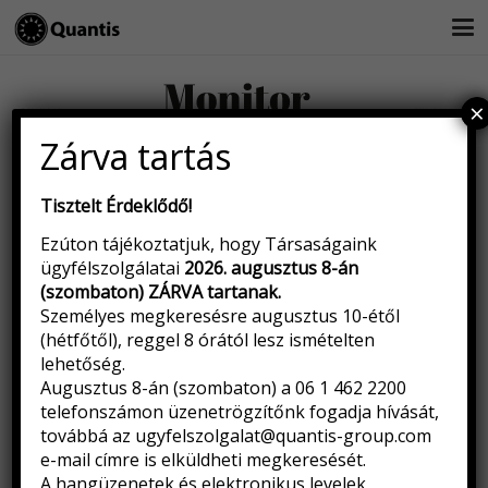
×
Zárva tartás
2014 március
Tisztelt Érdeklődő!
2014 június
2014 augusztus
Ezúton tájékoztatjuk, hogy Társaságaink
ügyfélszolgálatai
2026. augusztus 8-án
(szombaton) ZÁRVA tartanak
.
Személyes megkeresésre augusztus 10-étől
Az első becslések alapján a tavalyi 0,9 százalék után 2014-ben
(hétfőtől), reggel 8 órától lesz ismételten
átlagosan 2,2 százalékkal nőhetnek a régió gazdaságai, kétszer
lehetőség.
olyan nagymértékben, mint a fejlettebb országokat tömörítő
Augusztus 8-án (szombaton) a 06 1 462 2200
euró-övezet.
telefonszámon üzenetrögzítőnk fogadja hívását,
továbbá az
ugyfelszolgalat@quantis-group.com
e-mail címre is elküldheti megkeresését.
A hangüzenetek és elektronikus levelek