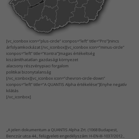
[vc_iconbox icon=”plus-circle” iconpos=”left” title=”Pro”]nincs
árfolyamkockázat [/vc_iconbox][vc_iconbox icon=”minus-circle”
iconpos=”left” title=”Kontra”]magas értékeltség
kiszámíthatatlan gazdasági környezet
alacsony részvénypiaci forgalom
politikai bizonytalanság
[/vc_iconbox][vc_iconbox icon=”chevron-circle-down”
iconpos=”left” title=”A QUANTIS Alpha értékelése”]Enyhe negatív
kilátás
[/vc_iconbox]
„A jelen dokumentum a QUANTIS Alpha Zrt. (1068 Budapest,
Benczúr utca 44., felügyeleti engedélyszám: H-EN-III-1037/2012.,