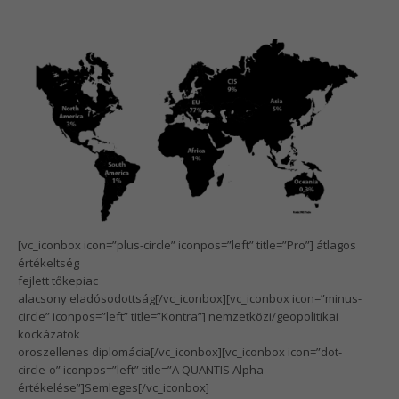
[vc_iconbox icon=”plus-circle” iconpos=”left” title=”Pro”] átlagos
értékeltség
fejlett tőkepiac
alacsony eladósodottság[/vc_iconbox][vc_iconbox icon=”minus-
circle” iconpos=”left” title=”Kontra”] nemzetközi/geopolitikai
kockázatok
oroszellenes diplomácia[/vc_iconbox][vc_iconbox icon=”dot-
circle-o” iconpos=”left” title=”A QUANTIS Alpha
értékelése”]Semleges[/vc_iconbox]