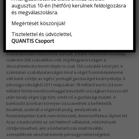
augusztus 10-én (hétfőn) kerülnek feldolgozásra
és megválaszolásra.
Megértését köszönjük!
A pénzügyi problémák éppen az elmúlt 25 év agresszív
terjeszkedései alatt keletkeztek. A fiókhálózat és a végén már a
Tisztelettel és üdvözlettel,
több mint 2 milliós ügyfélszám elérésére saját erőből nem
QUANTIS Csoport
futotta, a növekedés finanszírozásához felvett hitelek
visszafizetése azonban az iparágban megszokotténál
kockázatosabb hitelezésre sarkallt. A bank hitel/betét mutatója
csaknem 200 százalékos volt, míg Magyarországon a
devizahitelezési boom idején is csak 150 százalék körül járt. A
számtalan szabálytalanságon kívül a végül fizetésképtelenné
vált bank csődje az egész portugál gazdaságot beárnyékolja. A
pénzügyi válságból 2011 májusában 78 milliárd eurós (24 ezer
milliárd forint) mentőcsomaggal kievickélő országban hosszú idő
után tavaly végre úgy tűnt, ismét nő a gazdasági mutató. A
bankcsőd azonban könnyen visszavetheti a befektetők
bizalmát, azoknál a cégeknél pedig, amelyeknek a
fizetésképtelen bank nem törlesztett, dominóeffektus léphet fel.
Azaz a bankcsődöt az azt hitelező vállalatok, intézmények
csődje követheti, ami a körbetartozás miatt további
szereplőknek okozhat komoly pénzügyi nehézségeket.