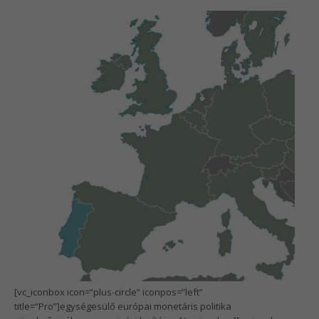
[vc_iconbox icon=”plus-circle” iconpos=”left”
title=”Pro”]egységesülő európai monetáris politika