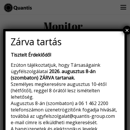
×
Zárva tartás
Nem tudott eleget tenni fizetési kötelezettségeinek határidőre,
és ezért a csődbe menekült a dél-európai ország második
legnagyobb bankja. A hazájában 20 százalékos piaci
Tisztelt Érdeklődő!
részesedéssel bíró, de jelentős külföldi fiókhálózattal is
Ezúton tájékoztatjuk, hogy Társaságaink
rendelkező 145 éves Banco Espirito Santo Dél-Amerikában és
ügyfélszolgálatai
2026. augusztus 8-án
Afrikában is komoly pozíciókat szerzett.
(szombaton) ZÁRVA tartanak
.
Személyes megkeresésre augusztus 10-étől
(hétfőtől), reggel 8 órától lesz ismételten
lehetőség.
Augusztus 8-án (szombaton) a 06 1 462 2200
telefonszámon üzenetrögzítőnk fogadja hívását,
továbbá az
ugyfelszolgalat@quantis-group.com
e-mail címre is elküldheti megkeresését.
A hangüzenetek és elektronikus levelek