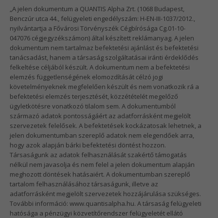
„A jelen dokumentum a QUANTIS Alpha Zrt. (1068 Budapest,
Benczúr utca 44., felügyeleti engedélyszám: H-EN-III-1037/2012.,
nyilvántartja a Fővárosi Törvényszék Cégbírósága Cg.01-10-
047076 cégjegyzékszámon) által készített reklámanyag. A jelen
dokumentum nem tartalmaz befektetési ajánlást és befektetési
tanácsadást, hanem a társaság szolgáltatásai iránti érdeklődés
felkeltése céljából készült. A dokumentum nem a befektetési
elemzés függetlenségének elomozdítását célzó jogi
követelményeknek megfelelően készült és nem vonatkozik rá a
befektetési elemzés terjesztését, közzétételét megelőző
ügyletkötésre vonatkozó tilalom sem. A dokumentumból
származó adatok pontosságáért az adatforrásként megjelölt
szervezetek felelősek. A befektetések kockázatosak lehetnek, a
jelen dokumentumban szereplő adatok nem elegendőek arra,
hogy azok alapján bárki befektetési döntést hozzon.
Társaságunk az adatok felhasználását szakértő támogatás
nélkül nem javasolja és nem felel a jelen dokumentum alapján
meghozott döntések hatásaiért. A dokumentumban szereplő
tartalom felhasználásához társaságunk, illetve az
adatforrásként megjelölt szervezetek hozzájárulása szükséges.
További információ: www.quantisalpha.hu. A társaság felügyeleti
hatósága a pénzügyi közvetítőrendszer felügyeletét ellátó