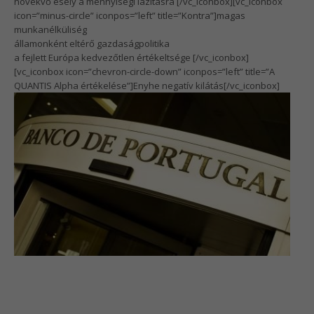
növekvő esély a mennyiségi lazításra
[/vc_iconbox][vc_iconbox
icon=”minus-circle” iconpos=”left” title=”Kontra”]magas
munkanélküliség
államonként eltérő gazdaságpolitika
a fejlett Európa kedvezőtlen értékeltsége
[/vc_iconbox]
[vc_iconbox icon=”chevron-circle-down” iconpos=”left” title=”A
QUANTIS Alpha értékelése”]Enyhe negatív kilátás[/vc_iconbox]