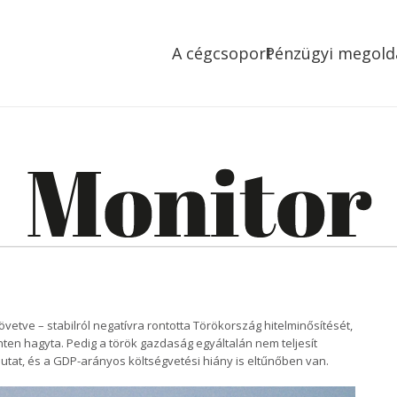
A cégcsoport
Pénzügyi megold
vetve – stabilról negatívra rontotta Törökország hitelminősítését,
ten hagyta. Pedig a török gazdaság egyáltalán nem teljesít
mutat, és a GDP-arányos költségvetési hiány is eltűnőben van.