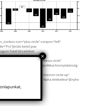
vc_iconbox icon=”plus-circle” iconpos=”left”
itle=”Pro”]óriási belső piac
agyon fiatal társadalom
agas növekedési ráta
/vc_iconbox][vc_iconbox icon=”minus-circle”
conpos=”left” title=”Kontra”]belpolitikai bizonytalanság
orrupció
/vc_iconbox][vc_iconbox icon=”chevron-circle-up”
conpos=”left” title=”A QUANTIS Alpha értékelése”]Enyhe
ozitív kilátás[/vc_iconbox]
honlapunkat,