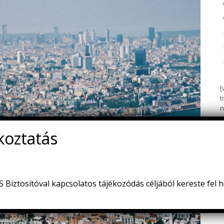
[
t
n
m
[
i
k
[
!
i
p
Biztosítóval kapcsolatos tájékozódás céljából kereste fel 