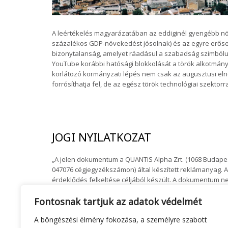
A leértékelés magyarázatában az eddiginél gyengébb növ
százalékos GDP-növekedést jósolnak) és az egyre erősebb
bizonytalanság, amelyet ráadásul a szabadság szimbólumá
YouTube korábbi hatósági blokkolását a török alkotmán
korlátozó kormányzati lépés nem csak az augusztusi elnö
forrósíthatja fel, de az egész török technológiai szektorr
JOGI NYILATKOZAT
„A jelen dokumentum a QUANTIS Alpha Zrt. (1068 Budapest,
047076 cégjegyzékszámon) által készített reklámanyag. A
érdeklődés felkeltése céljából készült. A dokumentum 
rá a befektetési elemzés terjesztését, közzétételét me
Fontosnak tartjuk az adatok védelmét
szervezetek felelősek. A befektetések kockázatosak le
Társaságunk az adatok felhasználását szakértő támogat
A böngészési élmény fokozása, a személyre szabott
tartalom felhasználásához társaságunk, illetve az adatf