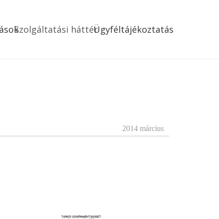
ások
Szolgáltatási háttér
Ügyféltájékoztatás