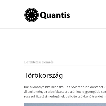
Törökország
Bár a Moody’s hitelminősítő – az S&P februári döntését kö
államkötvényeit a befektetésre ajánlott leggyengébb szin
rosszul: fizetési mérlegének deficitje csökkenő trendet 