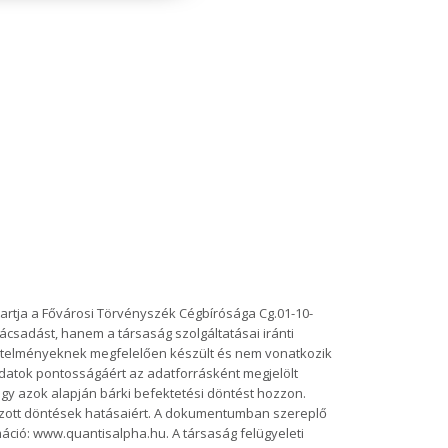
tartja a Fővárosi Törvényszék Cégbírósága Cg.01-10-
ácsadást, hanem a társaság szolgáltatásai iránti
vetelményeknek megfelelően készült és nem vonatkozik
datok pontosságáért az adatforrásként megjelölt
y azok alapján bárki befektetési döntést hozzon.
ozott döntések hatásaiért. A dokumentumban szereplő
áció: www.quantisalpha.hu. A társaság felügyeleti