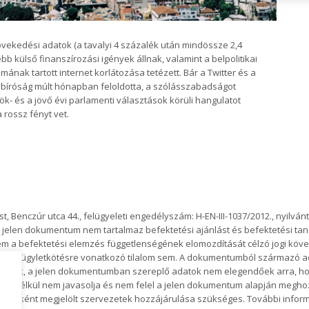
ekedési adatok (a tavalyi 4 százalék után mindössze 2,4
 külső finanszírozási igények állnak, valamint a belpolitikai
nak tartott internet korlátozása tetézett. Bár a Twitter és a
ybíróság múlt hónapban feloldotta, a szólásszabadságot
k- és a jövő évi parlamenti választások körüli hangulatot
a rossz fényt vet.
 Benczúr utca 44., felügyeleti engedélyszám: H-EN-III-1037/2012., nyilván
 jelen dokumentum nem tartalmaz befektetési ajánlást és befektetési tan
nem a befektetési elemzés függetlenségének elomozdítását célzó jogi kö
gelőző ügyletkötésre vonatkozó tilalom sem. A dokumentumból származó a
hetnek, a jelen dokumentumban szereplő adatok nem elegendőek arra, hog
ás nélkül nem javasolja és nem felel a jelen dokumentum alapján megh
orrásként megjelölt szervezetek hozzájárulása szükséges. További inform