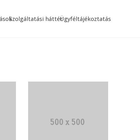
ások
Szolgáltatási háttér
Ügyféltájékoztatás