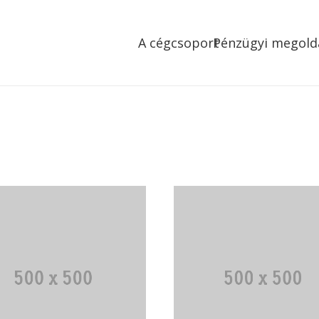
A cégcsoport
Pénzügyi megold